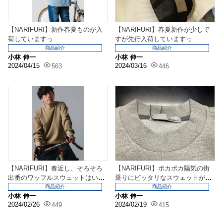
【NARIFURI】新作春夏ものが入
【NARIFURI】春夏新作が少しで
荷していますっ
すが先行入荷していますっ
商品紹介
商品紹介
小林 伸一
小林 伸一
2024/04/15
2024/03/16
563
446
【NARIFURI】春近し、そろそろ
【NARIFURI】ポカポカ陽気の街
出番のワッフルスウェットはいか
乗りにピッタリなスウェットが届
がでしょう
きましたっ
商品紹介
商品紹介
小林 伸一
小林 伸一
2024/02/26
2024/02/19
449
415