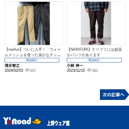
【narifuri】ついに入手！ ウォー
【NARIFURI】ナリフリには超温
ムメッシュを使った温かなチノパ
かパンツがあります
ン
商品紹介
商品紹介
清水智之
小林 伸一
2024/02/03
2023/11/15
557
383