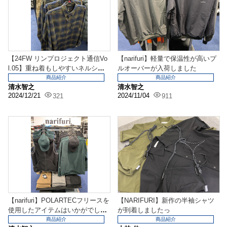
【24FW リンプロジェクト通信Vo
【narifuri】軽量で保温性が高いプ
l.05】重ね着もしやすいネルシャ
ルオーバーが入荷しました
ツが20%...
商品紹介
商品紹介
清水智之
清水智之
2024/12/21
2024/11/04
321
911
【narifuri】POLARTECフリースを
【NARIFURI】新作の半袖シャツ
使用したアイテムはいかがでしょ
が到着しましたっ
うか
商品紹介
商品紹介