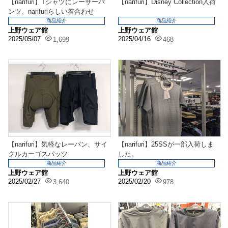
【narifuri】Tシャツにレーサーパ
【narifuri】Disney Collection入荷
ンツ、narifuriらしい着合わせ
商品紹介
商品紹介
上野ウェア館
上野ウェア館
2025/05/07
2025/04/16
1,699
468
【narifuri】気軽なレーパン、サイ
【narifuri】25SSが一部入荷しま
クルカーゴスパッツ
した。
商品紹介
商品紹介
上野ウェア館
上野ウェア館
2025/02/27
2025/02/20
3,640
978