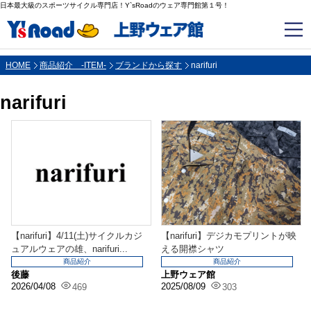
日本最大級のスポーツサイクル専門店！Y`sRoadのウェア専門館第１号！
HOME
商品紹介 -ITEM-
ブランドから探す
narifuri
narifuri
【narifuri】4/11(土)サイクルカジ
【narifuri】デジカモプリントが映
ュアルウェアの雄、narifuri...
える開襟シャツ
商品紹介
商品紹介
後藤
上野ウェア館
2026/04/08
2025/08/09
469
303