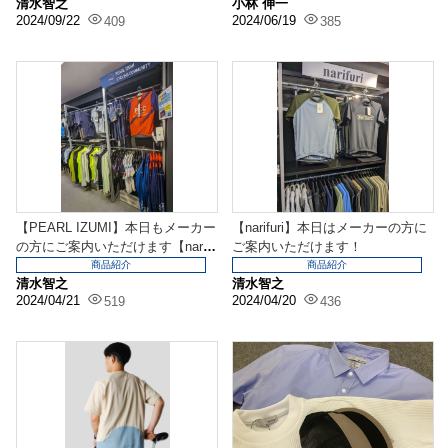
清水智之
小林 伸一
2024/09/22
2024/06/19
409
385
【PEARL IZUMI】本日もメーカー
【narifuri】本日はメーカーの方に
の方にご案内いただけます【narif
ご案内いただけます！
ur...
商品紹介
商品紹介
清水智之
清水智之
2024/04/21
2024/04/20
519
436