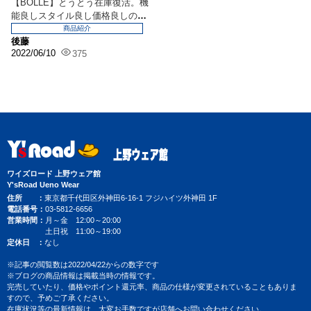
【BOLLE】とうとう在庫復活。機
能良しスタイル良し価格良しの優
秀シリーズがカム...
商品紹介
後藤
2022/06/10
375
ワイズロード 上野ウェア館
Y'sRoad Ueno Wear
住所
東京都千代田区外神田6-16-1 フジハイツ外神田 1F
電話番号
03-5812-6656
営業時間
月～金 12:00～20:00
土日祝 11:00～19:00
定休日
なし
※記事の閲覧数は2022/04/22からの数字です
※ブログの商品情報は掲載当時の情報です。
完売していたり、価格やポイント還元率、商品の仕様が変更されていることもありま
すので、予めご了承ください。
在庫状況等の最新情報は、大変お手数ですが店舗へお問い合わせください。