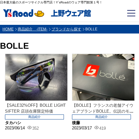
日本最大級のスポーツサイクル専門店！Y`sRoadのウェア専門館第１号！
HOME
商品紹介 -ITEM-
ブランドから探す
BOLLE
BOLLE
【SALE32%OFF】BOLLE LIGHT
【BOLLE】フランスの老舗アイウ
SIFTER 店頭在庫限定特価
ェアブランドBOLLE。伝説のモデ
ルをリファイ...
商品紹介
商品紹介
タカハシ
後藤
2023/06/14
2023/03/17
352
419