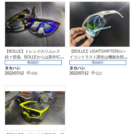
【BOLLE】トレンドのリムレス
【BOLLE】LIGHTSHIFTERのハ
続々登場。BOLLEからは新作ICA
イコントラスト調光は機能全部盛
RUS
り。
商品紹介
商品紹介
タカハシ
タカハシ
2022/07/12
2022/07/12
436
522