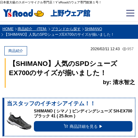
日本最大級のスポーツサイクル専門店！Y`sRoadのウェア専門館第１号！
HOME
商品紹介 -ITEM-
ブランドから探す
SHIMANO
【SHIMANO】人気のSPDシューズEX700のサイズが揃いました！
2026/02/11 12:43
957
商品紹介
【SHIMANO】人気のSPDシューズ
EX700のサイズが揃いました！
by: 清水智之
当スタッフのイチオシアイテム！！
SHIMANO ( シマノ ) ビンディングシューズ SH-EX700
ブラック 41 ( 25.8cm )
商品詳細を見る ▶︎