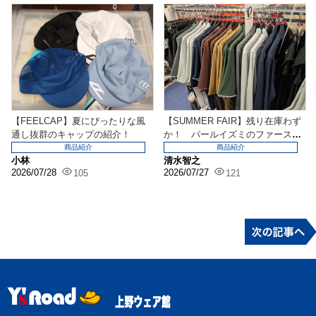
【FEELCAP】夏にぴったりな風
【SUMMER FAIR】残り在庫わず
通し抜群のキャップの紹介！
か！ パールイズミのファースト
ジャージお早...
商品紹介
商品紹介
小林
清水智之
2026/07/28
2026/07/27
105
121