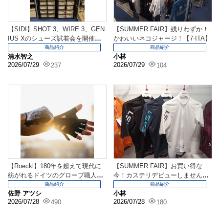
【SIDI】SHOT 3、WIRE 3、GEN
【SUMMER FAIR】残りわずか！
IUS Xのシューズ試着会を開催
かわいいネコジャージ！【7-ITA】
し...
商品紹介
商品紹介
清水智之
小林
2026/07/29
2026/07/29
237
104
【Roeckl】180年を超えて現代に
【SUMMER FAIR】お買い得な
紡がれるドイツのグローブ職人魂
今！カステリデビューしません
を感じて！
か！【CASTE...
商品紹介
商品紹介
佐野 アツシ
小林
2026/07/28
2026/07/28
490
180