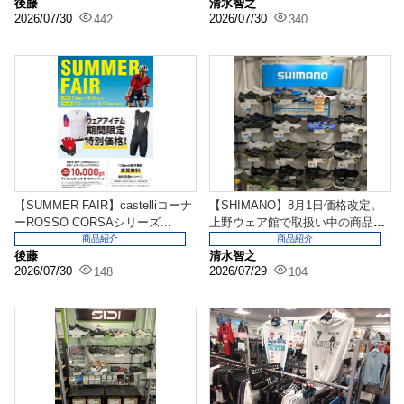
後藤
清水智之
2026/07/30
2026/07/30
442
340
【SUMMER FAIR】castelliコーナ
【SHIMANO】8月1日価格改定。
ーROSSO CORSAシリーズ...
上野ウェア館で取扱い中の商品が
ほぼ対象となり...
商品紹介
商品紹介
後藤
清水智之
2026/07/30
2026/07/29
148
104