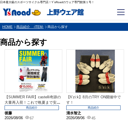
日本最大級のスポーツサイクル専門店！Y`sRoadのウェア専門館第１号！
HOME
商品紹介 -ITEM-
商品から探す
商品から探す
【SUMMER FAIR】castelli奇跡の
【fi’zi:k】8月のTRY ON開催中で
大量再入荷！これで晩夏まで安
す！
心！...
商品紹介
商品紹介
後藤
清水智之
2026/08/06
2026/08/06
67
45