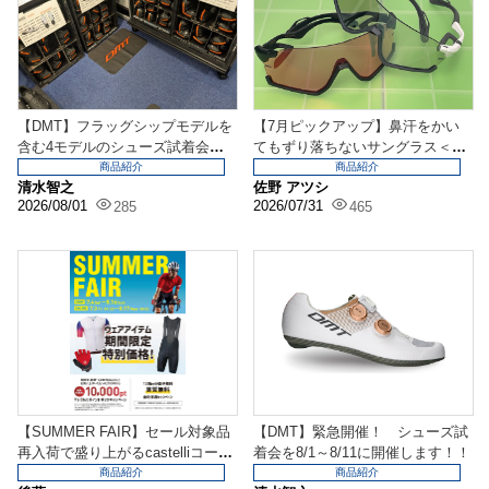
【DMT】フラッグシップモデルを
【7月ピックアップ】鼻汗をかい
含む4モデルのシューズ試着会を
てもずり落ちないサングラス＜AI
開催します！
RFLY＞！
商品紹介
商品紹介
清水智之
佐野 アツシ
2026/08/01
2026/07/31
285
465
【SUMMER FAIR】セール対象品
【DMT】緊急開催！ シューズ試
再入荷で盛り上がるcastelliコーナ
着会を8/1～8/11に開催します！！
ー...
商品紹介
商品紹介