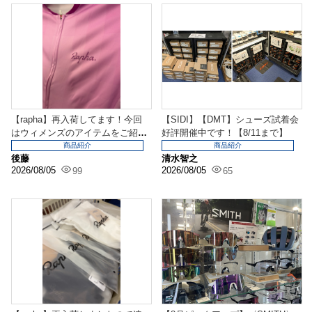
【rapha】再入荷してます！今回
【SIDI】【DMT】シューズ試着会
はウィメンズのアイテムをご紹
好評開催中です！【8/11まで】
介！新色ジャージ＆...
商品紹介
商品紹介
後藤
清水智之
2026/08/05
2026/08/05
99
65