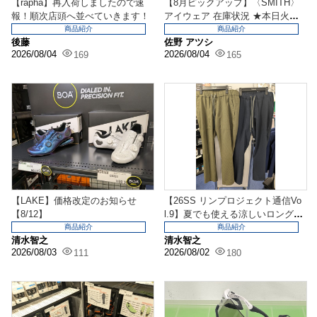
【rapha】再入荷しましたので速
【8月ピックアップ】〈SMITH〉
報！順次店頭へ並べていきます！
アイウェア 在庫状況 ★本日火曜
日も営業してま...
商品紹介
商品紹介
後藤
佐野 アツシ
2026/08/04
2026/08/04
169
165
【LAKE】価格改定のお知らせ
【26SS リンプロジェクト通信Vo
【8/12】
l.9】夏でも使える涼しいロングパ
ンツが入荷...
商品紹介
商品紹介
清水智之
清水智之
2026/08/03
2026/08/02
111
180