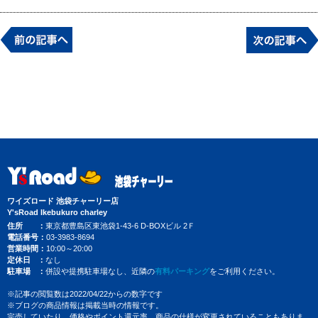
ワイズロード 池袋チャーリー店
Y'sRoad Ikebukuro charley
住所
東京都豊島区東池袋1-43-6 D-BOXビル 2Ｆ
電話番号
03-3983-8694
営業時間
10:00～20:00
定休日
なし
駐車場
併設や提携駐車場なし、近隣の
有料パーキング
をご利用ください。
※記事の閲覧数は2022/04/22からの数字です
※ブログの商品情報は掲載当時の情報です。
完売していたり、価格やポイント還元率、商品の仕様が変更されていることもありま