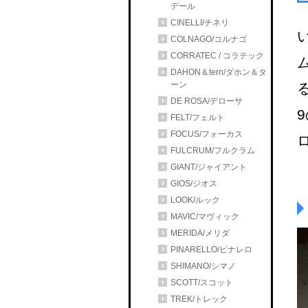
デール
CINELLI/チネリ
COLNAGO/コルナゴ
CORRATEC / コラテック
DAHON＆tern/ダホン＆タ
ーン
DE ROSA/デローサ
FELT/フェルト
FOCUS/フォーカス
FULCRUM/フルクラム
GIANT/ジャイアント
GIOS/ジオス
LOOK/ルック
MAVIC/マヴィック
MERIDA/メリダ
PINARELLO/ピナレロ
SHIMANO/シマノ
SCOTT/スコット
TREK/トレック