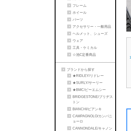
フレーム
ホイール
パーツ
アクセサリー・一般用品
ヘルメット、シューズ
ウェア
工具・ケミカル
☆池Ⅽ定番商品
ブランドから探す
★RIDLEY/リドレー
★SURLY/サーリー
★BMC/ビーエムシー
BRIDGESTONE/ブリヂス
トン
BIANCHI/ビアンキ
CAMPAGNOLO/カンパニ
ョーロ
CANNONDALE/キャノン