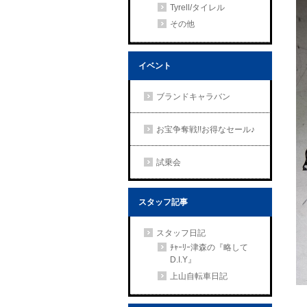
Tyrell/タイレル
その他
イベント
ブランドキャラバン
お宝争奪戦!!お得なセール♪
試乗会
スタッフ記事
スタッフ日記
ﾁｬｰﾘｰ津森の『略して
D.I.Y』
上山自転車日記