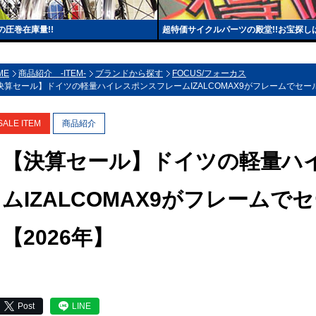
圧巻在庫量!!
超特価サイクルパーツの殿堂!!お宝探し
ME
商品紹介 -ITEM-
ブランドから探す
FOCUS/フォーカス
決算セール】ドイツの軽量ハイレスポンスフレームIZALCOMAX9がフレームでセール
SALE ITEM
商品紹介
【決算セール】ドイツの軽量ハ
ムIZALCOMAX9がフレームで
【2026年】
Post
LINE