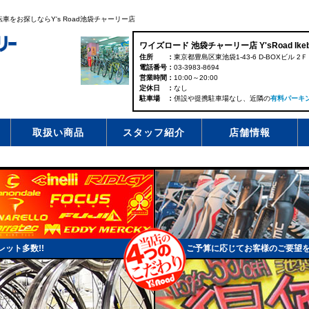
をお探しならY's Road池袋チャーリー店
ワイズロード 池袋チャーリー店 Y'sRoad Ikebuk
住所
東京都豊島区東池袋1-43-6 D-BOXビル 2Ｆ
電話番号
03-3983-8694
営業時間
10:00～20:00
定休日
なし
駐車場
併設や提携駐車場なし、近隣の
有料パーキ
取扱い商品
スタッフ紹介
店舗情報
ット多数!!
ご予算に応じてお客様のご要望を