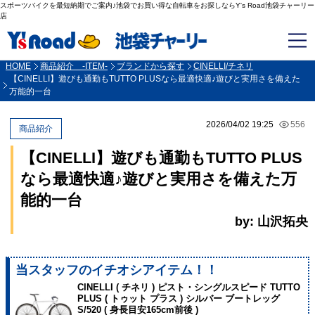
スポーツバイクを最短納期でご案内♪池袋でお買い得な自転車をお探しならY's Road池袋チャーリー
店
HOME
商品紹介 -ITEM-
ブランドから探す
CINELLI/チネリ
【CINELLI】遊びも通勤もTUTTO PLUSなら最適快適♪遊びと実用さを備えた
万能的一台
2026/04/02 19:25
556
商品紹介
【CINELLI】遊びも通勤もTUTTO PLUS
なら最適快適♪遊びと実用さを備えた万
能的一台
by: 山沢拓央
当スタッフのイチオシアイテム！！
CINELLI ( チネリ ) ピスト・シングルスピード TUTTO
PLUS ( トゥット プラス ) シルバー ブートレッグ
S/520 ( 身長目安165cm前後 )