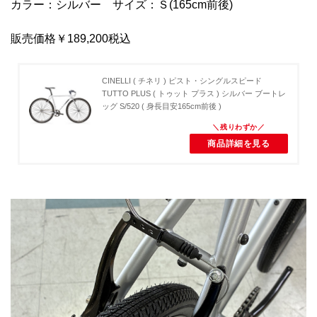
カラー：シルバー サイズ：Ｓ(165cm前後)
販売価格￥189,200税込
CINELLI ( チネリ ) ピスト・シングルスピード
TUTTO PLUS ( トゥット プラス ) シルバー ブートレ
ッグ S/520 ( 身長目安165cm前後 )
商品詳細を見る