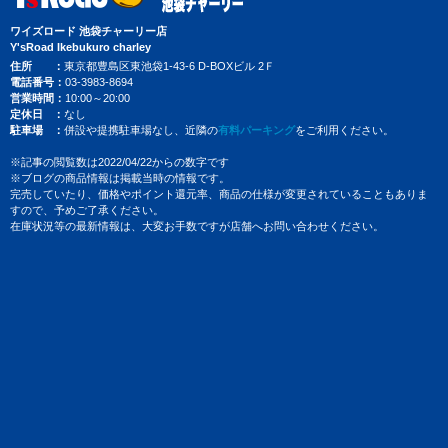
ワイズロード 池袋チャーリー店
Y'sRoad Ikebukuro charley
住所
東京都豊島区東池袋1-43-6 D-BOXビル 2Ｆ
電話番号
03-3983-8694
営業時間
10:00～20:00
定休日
なし
駐車場
併設や提携駐車場なし、近隣の
有料パーキング
をご利用ください。
※記事の閲覧数は2022/04/22からの数字です
※ブログの商品情報は掲載当時の情報です。
完売していたり、価格やポイント還元率、商品の仕様が変更されていることもありま
すので、予めご了承ください。
在庫状況等の最新情報は、大変お手数ですが店舗へお問い合わせください。