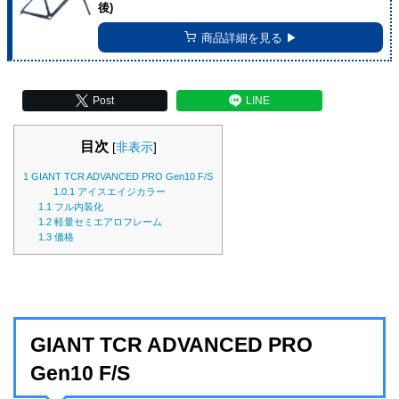
後)
商品詳細を見る ▶︎
Post
LINE
目次
[
非表示
]
1
GIANT TCR ADVANCED PRO Gen10 F/S
1.0.1
アイスエイジカラー
1.1
フル内装化
1.2
軽量セミエアロフレーム
1.3
価格
GIANT TCR ADVANCED PRO
Gen10 F/S