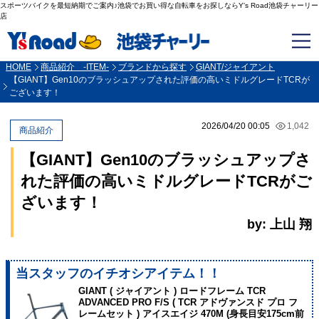
スポーツバイクを最短納期でご案内♪池袋でお買い得な自転車をお探しならY's Road池袋チャーリー
店
HOME
商品紹介 -ITEM-
ブランドから探す
GIANT/ジャイアント
【GIANT】Gen10のブラッシュアップされた評価の高いミドルグレードTCRが
ございます！
2026/04/20 00:05
1,042
商品紹介
【GIANT】Gen10のブラッシュアップさ
れた評価の高いミドルグレードTCRがご
ざいます！
by: 上山 翔
当スタッフのイチオシアイテム！！
GIANT ( ジャイアント ) ロードフレーム TCR
ADVANCED PRO F/S ( TCR アドヴァンスド プロ フ
レームセット ) アイスエイジ 470M (身長目安175cm前