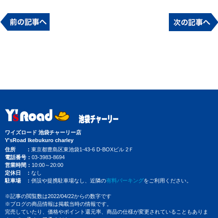
ワイズロード 池袋チャーリー店
Y'sRoad Ikebukuro charley
住所
東京都豊島区東池袋1-43-6 D-BOXビル 2Ｆ
電話番号
03-3983-8694
営業時間
10:00～20:00
定休日
なし
駐車場
併設や提携駐車場なし、近隣の
有料パーキング
をご利用ください。
※記事の閲覧数は2022/04/22からの数字です
※ブログの商品情報は掲載当時の情報です。
完売していたり、価格やポイント還元率、商品の仕様が変更されていることもありま