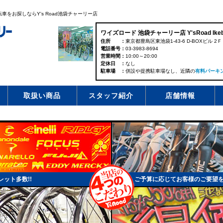
をお探しならY's Road池袋チャーリー店
ワイズロード 池袋チャーリー店 Y'sRoad Ikebuk
住所
東京都豊島区東池袋1-43-6 D-BOXビル 2Ｆ
電話番号
03-3983-8694
営業時間
10:00～20:00
定休日
なし
駐車場
併設や提携駐車場なし、近隣の
有料パーキ
取扱い商品
スタッフ紹介
店舗情報
ット多数!!
ご予算に応じてお客様のご要望を