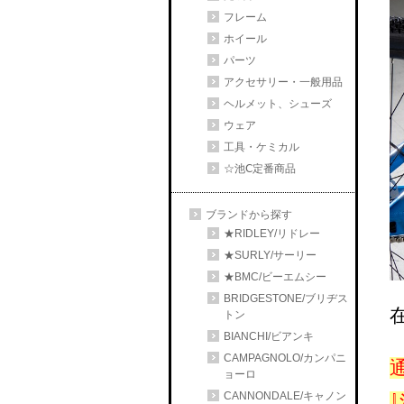
フレーム
ホイール
パーツ
アクセサリー・一般用品
ヘルメット、シューズ
ウェア
工具・ケミカル
☆池Ⅽ定番商品
ブランドから探す
★RIDLEY/リドレー
★SURLY/サーリー
★BMC/ビーエムシー
BRIDGESTONE/ブリヂス
トン
BIANCHI/ビアンキ
CAMPAGNOLO/カンパニ
通
ョーロ
CANNONDALE/キャノン