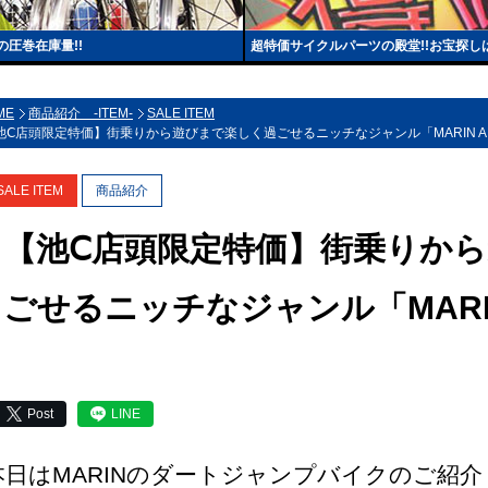
圧巻在庫量!!
超特価サイクルパーツの殿堂!!お宝探し
ME
商品紹介 -ITEM-
SALE ITEM
池Ⅽ店頭限定特価】街乗りから遊びまで楽しく過ごせるニッチなジャンル「MARIN AL
SALE ITEM
商品紹介
【池Ⅽ店頭限定特価】街乗りか
ごせるニッチなジャンル「MARIN
Post
LINE
本日はMARINのダートジャンプバイクのご紹介