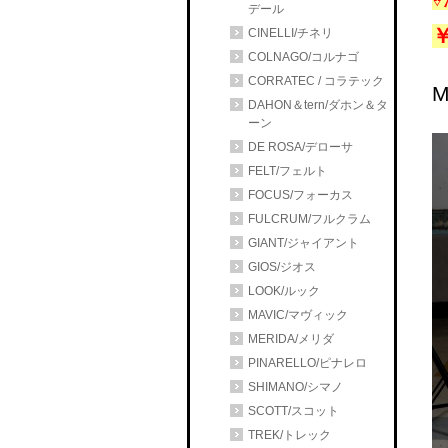
デール
￥
CINELLI/チネリ
COLNAGO/コルナゴ
CORRATEC / コラテック
DAHON＆tern/ダホン＆タ
ーン
DE ROSA/デローサ
FELT/フェルト
FOCUS/フォーカス
FULCRUM/フルクラム
GIANT/ジャイアント
GIOS/ジオス
LOOK/ルック
MAVIC/マヴィック
MERIDA/メリダ
PINARELLO/ピナレロ
SHIMANO/シマノ
SCOTT/スコット
TREK/トレック