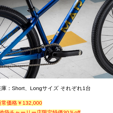
在庫：Short、Longサイズ それぞれ1台
常価格￥132,000
⇩池袋チャーリー店限定特価30％off