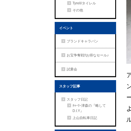
Tyrell/タイレル
その他
イベント
ブランドキャラバン
お宝争奪戦!!お得なセール♪
試乗会
スタッフ記事
スタッフ日記
ﾁｬｰﾘｰ津森の『略して
D.I.Y』
上山自転車日記