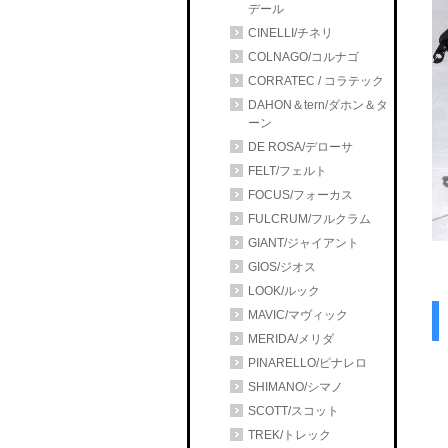
デール
CINELLI/チネリ
COLNAGO/コルナゴ
CORRATEC / コラテック
DAHON＆tern/ダホン＆タ
ーン
DE ROSA/デローサ
FELT/フェルト
FOCUS/フォーカス
FULCRUM/フルクラム
GIANT/ジャイアント
GIOS/ジオス
LOOK/ルック
MAVIC/マヴィック
MERIDA/メリダ
PINARELLO/ピナレロ
SHIMANO/シマノ
SCOTT/スコット
TREK/トレック