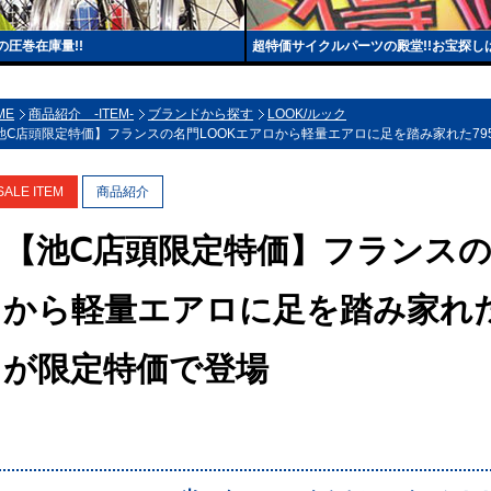
圧巻在庫量!!
超特価サイクルパーツの殿堂!!お宝探し
ME
商品紹介 -ITEM-
ブランドから探す
LOOK/ルック
池Ⅽ店頭限定特価】フランスの名門LOOKエアロから軽量エアロに足を踏み家れた795 B
SALE ITEM
商品紹介
【池Ⅽ店頭限定特価】フランスの
から軽量エアロに足を踏み家れた795
が限定特価で登場