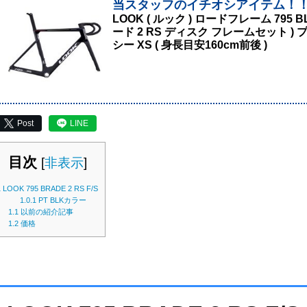
当スタッフのイチオシアイテム！
LOOK ( ルック ) ロードフレーム 795 BLAD
ード 2 RS ディスク フレームセット 
シー XS ( 身長目安160cm前後 )
Post
LINE
目次
[
非表示
]
1
LOOK 795 BRADE 2 RS F/S
1.0.1
PT BLKカラー
1.1
以前の紹介記事
1.2
価格