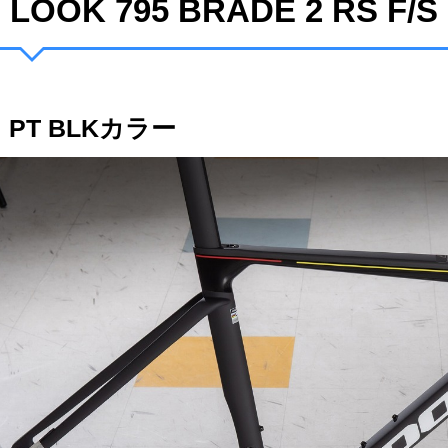
LOOK 795 BRADE 2 RS F/S
PT BLKカラー