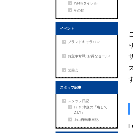
Tyrell/タイレル
その他
イベント
ブランドキャラバン
お宝争奪戦!!お得なセール♪
試乗会
スタッフ記事
スタッフ日記
ﾁｬｰﾘｰ津森の『略して
D.I.Y』
上山自転車日記
L