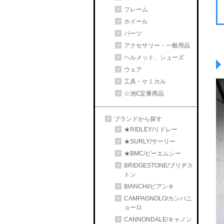
フレーム
ホイール
パーツ
アクセサリー・一般用品
ヘルメット、シューズ
ウェア
工具・ケミカル
☆池Ⅽ定番商品
ブランドから探す
★RIDLEY/リドレー
★SURLY/サーリー
★BMC/ビーエムシー
BRIDGESTONE/ブリヂス
トン
BIANCHI/ビアンキ
CAMPAGNOLO/カンパニ
ョーロ
CANNONDALE/キャノン