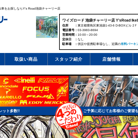
をお探しならY's Road池袋チャーリー店
ワイズロード 池袋チャーリー店 Y'sRoad Ikebuk
住所
東京都豊島区東池袋1-43-6 D-BOXビル 2Ｆ
電話番号
03-3983-8694
営業時間
10:00～20:00
定休日
なし
駐車場
併設や提携駐車場なし、近隣の
有料パーキ
取扱い商品
スタッフ紹介
店舗情報
ット多数!!
ご予算に応じてお客様のご要望を