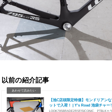
以前の紹介記事
【池Ⅽ店頭限定特価】モンドリアンな79
ットで入荷！ | Y's Road 池袋チャ
LOOK795BRADE2RSF/SICONIC、PTBLK