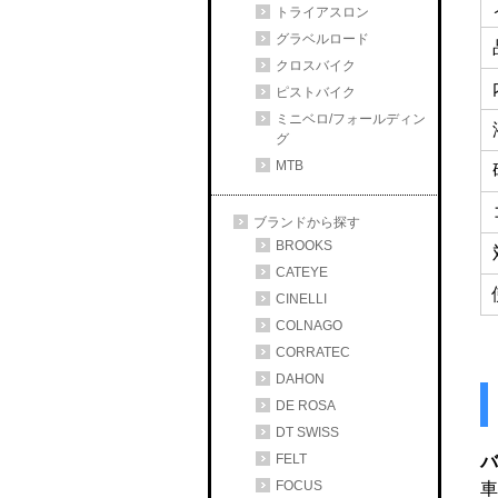
トライアスロン
グラベルロード
クロスバイク
ピストバイク
ミニベロ/フォールディン
グ
MTB
ブランドから探す
BROOKS
CATEYE
CINELLI
COLNAGO
CORRATEC
DAHON
DE ROSA
DT SWISS
FELT
バ
FOCUS
車