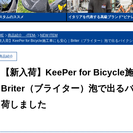
スタムのススメ
イタリアを代表する高級ブランド“ピナ
ME
商品紹介 -ITEM-
NEW ITEM
新入荷】KeePer for Bicycle施工車にも安心｜Briter（ブライター）泡で出るバ
商品紹介
【新入荷】KeePer for Bicy
Briter（ブライター）泡で出
荷しました