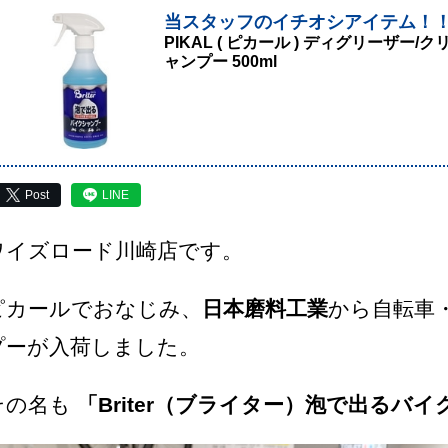
当スタッフのイチオシアイテム！
PIKAL ( ピカール ) ディグリーザー/
ャンプー 500ml
Post
LINE
ワイズロード川崎店です。
ピカールでおなじみ、
日本磨料工業
から自転車
プーが入荷しました。
その名も
「Briter（ブライター）泡で出るバ