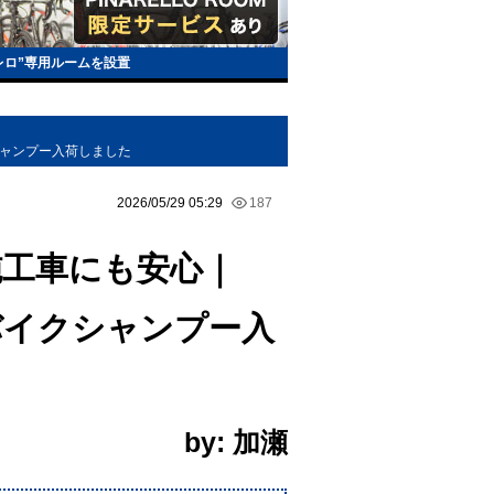
レロ”専用ルームを設置
イクシャンプー入荷しました
2026/05/29 05:29
187
cle施工車にも安心｜
るバイクシャンプー入
by: 加瀬