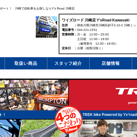
ト！ 川崎で自転車をお探しならY's Road 川崎店
ワイズロード 川崎店 Y'sRoad Kawasaki
住所
神奈川県川崎市川崎区砂子2-10-2 川崎ミッ
電話番号
044-221-1531
営業時間
月～金 12:00～20:00
土日祝 11:00～19:00
（修理受付 12:00～18:00）
定休日
火曜（祝祭日除く）
取扱い商品
スタッフ紹介
店舗情報
ト！
TREK bike Powered by Ys’road