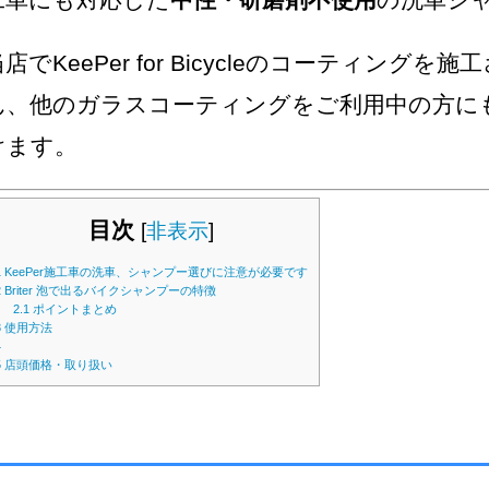
工車にも対応した
中性・研磨剤不使用
の洗車シ
当店でKeePer for Bicycleのコーティング
ん、他のガラスコーティングをご利用中の方に
けます。
目次
[
非表示
]
1
KeePer施工車の洗車、シャンプー選びに注意が必要です
2
Briter 泡で出るバイクシャンプーの特徴
2.1
ポイントまとめ
3
使用方法
4
5
店頭価格・取り扱い