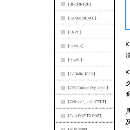
【BROMPTON】
【CANNONDALE】
【ENVE】
【ORBEA】
【MAVIC】
【GARMIN TACX】
【CDJ Carbon Dry Japan】
【ONIベアリング JTEKT】
【fi'zi:k ONE TO ONE】
【MUC-OFF】