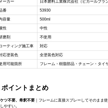
メーカー
日本磨料工業株式会社（ピカールブラン
品番
53930
内容量
500ml
液性
中性
研磨剤
不使用
コーティング施工車
対応
対応塗装色
全塗装色対応
使用可能箇所
フレーム・樹脂部品・チェーン・タイ
ポイントまとめ
ケツ不要、希釈不要
｜フレームに直接スプレーしてそのまま使
しやすい。