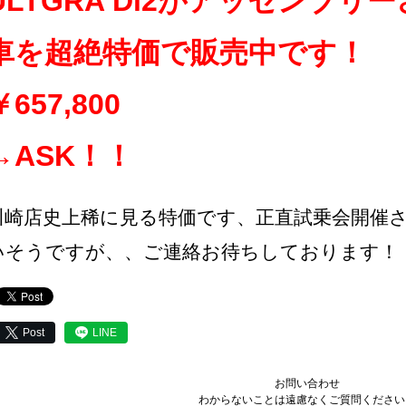
ULTGRA Di2がアッセンブリ
車を超絶特価で販売中です！
￥657,800
→ASK！！
川崎店史上稀に見る特価です、正直試乗会開催
いそうですが、、ご連絡お待ちしております！
Post
LINE
お問い合わせ
わからないことは遠慮なくご質問ください