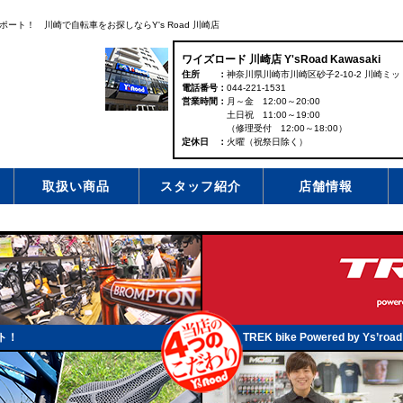
ト！ 川崎で自転車をお探しならY's Road 川崎店
ワイズロード 川崎店 Y'sRoad Kawasaki
住所
神奈川県川崎市川崎区砂子2-10-2 川崎ミッ
電話番号
044-221-1531
営業時間
月～金 12:00～20:00
土日祝 11:00～19:00
（修理受付 12:00～18:00）
定休日
火曜（祝祭日除く）
取扱い商品
スタッフ紹介
店舗情報
ト！
TREK bike Powered by Ys’road