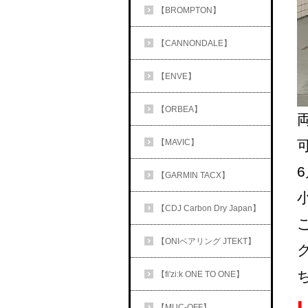
【BROMPTON】
【CANNONDALE】
【ENVE】
【ORBEA】
【MAVIC】
【GARMIN TACX】
【CDJ Carbon Dry Japan】
【ONIベアリング JTEKT】
【fi'zi:k ONE TO ONE】
【MUC-OFF】