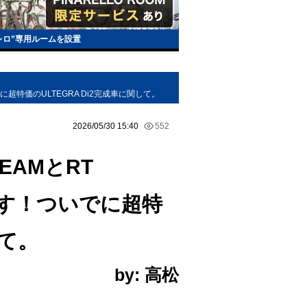
レロ”専用ルームを設置
いでに超特価のULTEGRA Di2完成車に関して。
2026/05/30 15:40
552
 TEAMとRT
ます！ついでに超特
して。
by: 高松