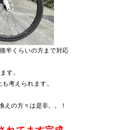
チ後半くらいの方まで対応
れます。
止も考えられます。
。
換えの方々は是非。。！