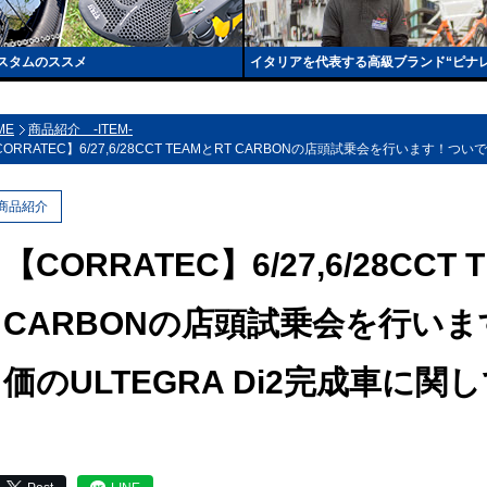
スタムのススメ
イタリアを代表する高級ブランド“ピナ
ME
商品紹介 -ITEM-
CORRATEC】6/27,6/28CCT TEAMとRT CARBONの店頭試乗会を行います！つ
商品紹介
【CORRATEC】6/27,6/28CCT
CARBONの店頭試乗会を行い
価のULTEGRA Di2完成車に関