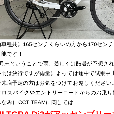
両車種共に165センチくらいの方から170セン
可能です！
6月末ということで雨、若しくは酷暑が予想さ
小雨は決行ですが雨量によっては途中で試乗中
ご来店予定の方はお気をつけてお越しください
クロスバイクやエントリーロードからのお乗り
ちなみにCCT TEAMに関しては