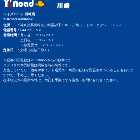
ワイズロード 川崎店
Y'sRoad Kawasaki
住所
神奈川県川崎市川崎区砂子2-10-2 川崎ミッドマークタワー 1F～2F
電話番号
044-221-1531
営業時間
月～金 12:00～20:00
土日祝 11:00～19:00
（修理受付 12:00～18:00）
定休日
火曜（祝祭日除く）
※記事の閲覧数は2022/04/22からの数字です
※ブログの商品情報は掲載当時の情報です。
完売していたり、価格やポイント還元率、商品の仕様が変更されていることもありま
すので、予めご了承ください。
在庫状況等の最新情報は、大変お手数ですが店舗へお問い合わせください。