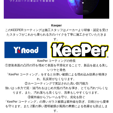
Keeper
このKEEPERコーティングは施工スタッフはメーカーより研修・認定を受け
たスタッフがこれから乗られる方のバイクを丁寧に施工させていただきま
す。
KeePer コーティングの特長
①塗装表面の凸凹の凹を埋めて表面を平滑化することで、新品を超える美し
いツヤと発色
「KeePer コーティング」をすると分厚い被膜による埋め込み効果が発揮さ
れ、乱反射がなくなります。
②カーコーティングで実証された高い防汚能力
強いはっ水力で泥・油汚れをはじめ大抵の汚れを弾き、とても汚れづらくな
ります。また、汚れ落ちも良くなり、洗車もしやすくなります。
③紫外線からフレームを守り、劣化を防ぐ
「KeePer コーティング」の厚いガラス被膜は紫外線を防ぎ、日焼けから愛車
を守ります。また 2重の厚い透明被膜が風雨の摩擦による色褪せも防止しま
す。