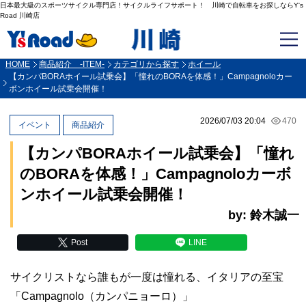
日本最大級のスポーツサイクル専門店！サイクルライフサポート！ 川崎で自転車をお探しならY's
Road 川崎店
HOME
商品紹介 -ITEM-
カテゴリから探す
ホイール
【カンパBORAホイール試乗会】「憧れのBORAを体感！」Campagnoloカー
ボンホイール試乗会開催！
2026/07/03 20:04
470
イベント
商品紹介
【カンパBORAホイール試乗会】「憧れ
のBORAを体感！」Campagnoloカーボ
ンホイール試乗会開催！
by: 鈴木誠一
Post
LINE
サイクリストなら誰もが一度は憧れる、イタリアの至宝
「Campagnolo（カンパニョーロ）」