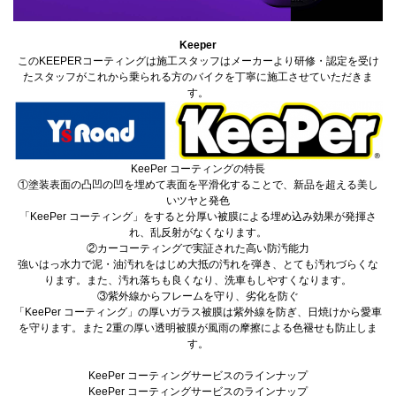
Keeper
このKEEPERコーティングは施工スタッフはメーカーより研修・認定を受け
たスタッフがこれから乗られる方のバイクを丁寧に施工させていただきま
す。
KeePer コーティングの特長
①塗装表面の凸凹の凹を埋めて表面を平滑化することで、新品を超える美し
いツヤと発色
「KeePer コーティング」をすると分厚い被膜による埋め込み効果が発揮さ
れ、乱反射がなくなります。
②カーコーティングで実証された高い防汚能力
強いはっ水力で泥・油汚れをはじめ大抵の汚れを弾き、とても汚れづらくな
ります。また、汚れ落ちも良くなり、洗車もしやすくなります。
③紫外線からフレームを守り、劣化を防ぐ
「KeePer コーティング」の厚いガラス被膜は紫外線を防ぎ、日焼けから愛車
を守ります。また 2重の厚い透明被膜が風雨の摩擦による色褪せも防止しま
す。
KeePer コーティングサービスのラインナップ
KeePer コーティングサービスのラインナップ