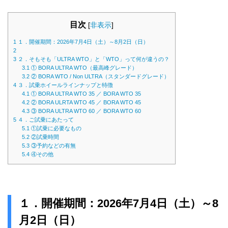
目次
[
非表示
]
1
１．開催期間：2026年7月4日（土）～8月2日（日）
2
3
２．そもそも「ULTRA WTO」と「WTO」って何が違うの？
3.1
① BORA ULTRA WTO（最高峰グレード）
3.2
② BORA WTO / Non ULTRA（スタンダードグレード）
4
３．試乗ホイールラインナップと特徴
4.1
① BORA ULTRA WTO 35 ／ BORA WTO 35
4.2
② BORA ULRTA WTO 45 ／ BORA WTO 45
4.3
③ BORA ULTRA WTO 60 ／ BORA WTO 60
5
４．ご試乗にあたって
5.1
①試乗に必要なもの
5.2
②試乗時間
5.3
③予約などの有無
5.4
④その他
１．開催期間：2026年7月4日（土）～8
月2日（日）