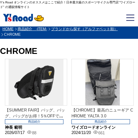
Y's Road オンラインのオススメはここで紹介！日本最大級のスポーツサイクル専門店"ワイズロー
ド" の通販情報サイト
HOME
商品紹介 -ITEM-
ブランドから探す（アルファベット順）
CHROME
CHROME
【SUMMER FAIR】バッグ、バッ
【CHROME】最高のニューギア C
グ、バッグがお得！5％OFFで買
HROME YALTA 3.0
えるチャン...
商品紹介
商品紹介
神長 範明
ワイズロードオンライン
2026/07/17
2024/11/20
88
661