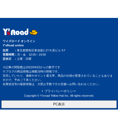
ワイズロード オンライン
Y'sRoad online
住所
東京都豊島区東池袋1-27-8 原ビル 5Ｆ
営業時間
月～金 10:00～19:00
定休日
土曜・日曜
※記事の閲覧数は2022/04/22からの数字です
※ブログの商品情報は掲載当時の情報です。
完売していたり、価格やポイント還元率、商品の仕様が変更されていることもありま
すので、予めご了承ください。
在庫状況等の最新情報は、大変お手数ですが店舗へお問い合わせください。
プライバシーポリシー
Copyright © Y’sroad Yellow Hat Inc. All rights reserved.
PC表示