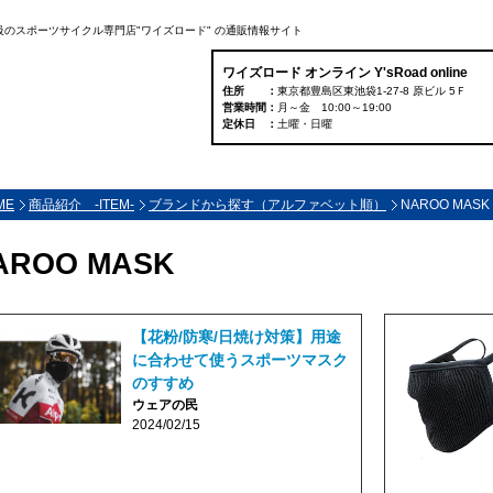
大級のスポーツサイクル専門店"ワイズロード" の通販情報サイト
ワイズロード オンライン Y'sRoad online
住所
東京都豊島区東池袋1-27-8 原ビル 5Ｆ
営業時間
月～金 10:00～19:00
定休日
土曜・日曜
ME
商品紹介 -ITEM-
ブランドから探す（アルファベット順）
NAROO MASK
AROO MASK
【花粉/防寒/日焼け対策】用途
に合わせて使うスポーツマスク
のすすめ
ウェアの民
2024/02/15