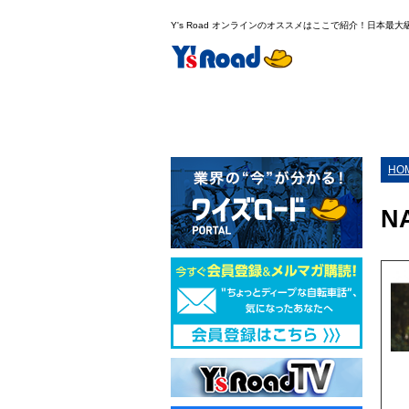
Y's Road オンラインのオススメはここで紹介！日本最
HO
N