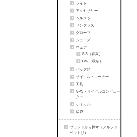
ライト
アクセサリー
ヘルメット
サングラス
グローブ
シューズ
ウェア
S/S（春夏）
F/W（秋冬）
バッグ類
サイクルトレーナー
工具
GPS・サイクルコンピュー
ター
ケミカル
福袋
ブランドから探す（アルファ
ベット順）