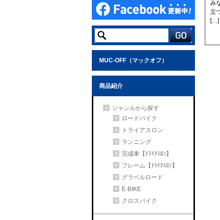
み
立
[…]
MUC-OFF（マックオフ）
商品紹介
ジャンルから探す
ロードバイク
トライアスロン
ランニング
完成車【ﾄﾗｲｱｽﾛﾝ】
フレーム【ﾄﾗｲｱｽﾛﾝ】
グラベルロード
E-BIKE
クロスバイク