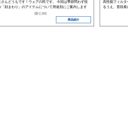
なさんどうもです！ウェアの民です。 今回は季節問わず役
高性能フィルター
つ「顔まわり」のアイテムについて用途別にご案内します
るうえ、普段着に
2,388
商品紹介