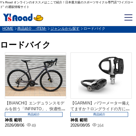
Y's Road オンラインのオススメはここで紹介！日本最大級のスポーツサイクル専門店"ワイズロー
ド" の通販情報サイト
HOME
商品紹介 -ITEM-
ジャンルから探す
ロードバイク
ロードバイク
【BIANCHI】エンデュランスモデ
【GARMIN】パワーメーター備え
ルを担う「INFINITO」、快適性を
てますか？ロングライドの方にも
併せ持...
お勧めしたい「R...
商品紹介
商品紹介
神長 範明
神長 範明
2026/08/06
2026/08/05
49
164