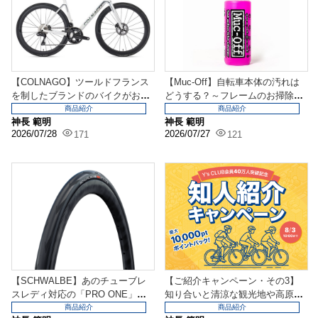
【COLNAGO】ツールドフランス
【Muc-Off】自転車本体の汚れは
を制したブランドのバイクがお買
どうする？～フレームのお掃除用
い得に！？
品～
商品紹介
商品紹介
神長 範明
神長 範明
2026/07/28
2026/07/27
171
121
【SCHWALBE】あのチューブレ
【ご紹介キャンペーン・その3】
スレディ対応の「PRO ONE」が
知り合いと清涼な観光地や高原リ
一部超特価で...
ゾートなどに行くなら...
商品紹介
商品紹介