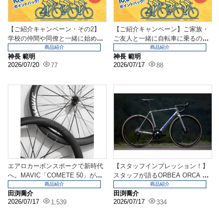
【ご紹介キャンペーン・その2】
【ご紹介キャンペーン】ご家族・
学校の仲間や同僚と一緒に始める
ご友人と一緒に自転車に乗るのは
際にもどうぞ。知人紹...
いかがでしょう？知人...
商品紹介
商品紹介
神長 範明
神長 範明
2026/07/20
2026/07/17
77
88
エアロカーボンスポークで新時代
【スタッフインプレッション！】
へ。MAVIC「COMETE 50」がつ
スタッフが語るORBEA ORCA の
いに登場！
魅力！！
商品紹介
商品紹介
田渕喬介
田渕喬介
2026/07/17
2026/07/17
1,539
334