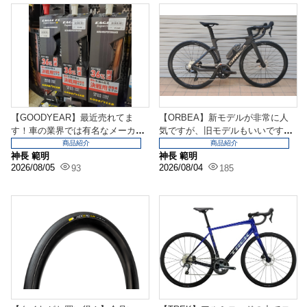
【GOODYEAR】最近売れてま
【ORBEA】新モデルが非常に人
す！車の業界では有名なメーカー
気ですが、旧モデルもいいです
もワイズロードで取...
よ。エアロロード「O...
商品紹介
商品紹介
神長 範明
神長 範明
2026/08/05
2026/08/04
93
185