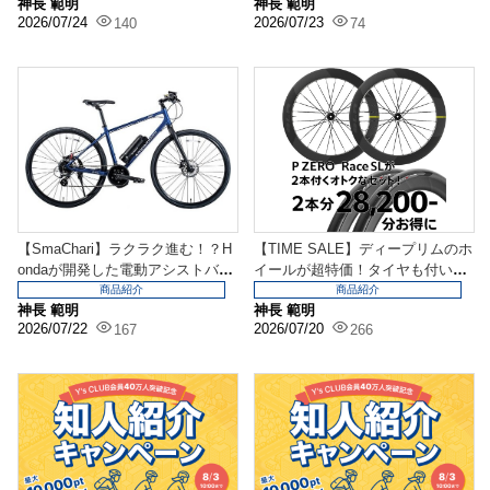
神長 範明
神長 範明
2026/07/24
2026/07/23
140
74
【SmaChari】ラクラク進む！？H
【TIME SALE】ディープリムのホ
ondaが開発した電動アシストバイ
イールが超特価！タイヤも付いて
クを手に...
お得です。
商品紹介
商品紹介
神長 範明
神長 範明
2026/07/22
2026/07/20
167
266