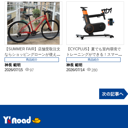
【SUMMER FAIR】店舗受取注文
【CYCPLUS】夏でも室内環境で
ならショッピングローンが使えま
トレーニングができる！スマート
す！アノ自転...
トレーナー「T7...
商品紹介
商品紹介
神長 範明
神長 範明
2026/07/15
2026/07/14
97
280