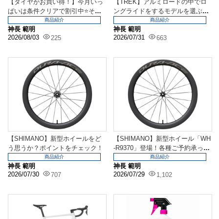
【タイヤがお買い得！】今月いっ
【TREK】アルミロードの中でロ
ぱいは条件クリアで割引中⭐そろ
ングライドをするモデルを選ぶな
そろ交換の方もGET...
ら。新しくなったD...
商品紹介
商品紹介
神長 範明
神長 範明
2026/08/03
2026/07/31
225
663
【SHIMANO】新型ホイールをど
【SHIMANO】新型ホイール「WH
う思うか？ポイントをチェック！
-R9370」登場！各種ご予約承って
おります...
商品紹介
商品紹介
神長 範明
神長 範明
2026/07/30
2026/07/29
707
1,102