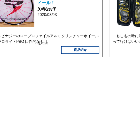
イール！
矢崎なお子
2020/08/03
ピナジーのロープロファイルアルミクリンチャーホイール
もしもの時に備
ロライトPBO 個性的な […]
って行けばいいの
628
商品紹介