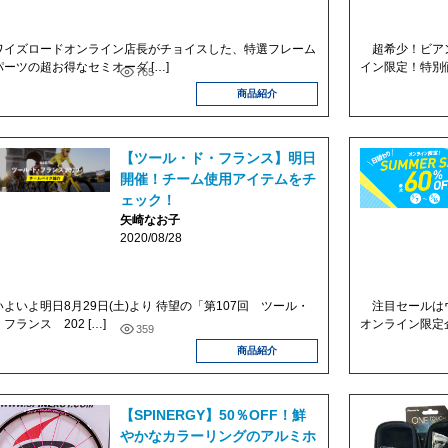
イズロードオンライン店長がチョイスした、特選フレーム
超希少！ビアン
パーツの超お得なセミオーダ […]
イン限定！特別価
765
商品紹介
【ツール・ド・フランス】明日
開催！チーム使用アイテムをチ
ェック！
矢崎なお子
2020/08/28
よいよ明日8月29日(土)より 待望の「第107回 ツール・
注目セールはウ
フランス 202 […]
オンライン限定企
359
商品紹介
【SPINERGY】50％OFF！鮮
やかなカラーリングのアルミホ