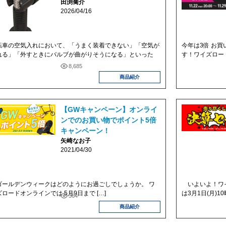
田渕喬介
2026/04/16
転車の空気入れにおいて、「うまく装着できない」「空気が
今年は3倍 お買
れる」「外すときにバルブが曲がりそうになる」といった
す！ワイズロード
8,685
商品紹介
【GWキャンペーン】オンライ
ンでのお買い物でポイント5倍
キャンペーン！
矢崎なお子
2021/04/30
ールデンウィークはどのようにお過ごしでしょうか。 ワ
いよいよ！ワイ
ロードオンラインでは 5月9日まで […]
は3月1日(月)1
364
商品紹介