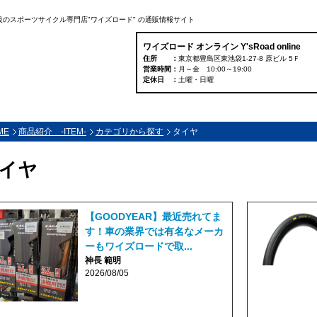
大級のスポーツサイクル専門店"ワイズロード" の通販情報サイト
ワイズロード オンライン Y'sRoad online
住所
東京都豊島区東池袋1-27-8 原ビル 5Ｆ
営業時間
月～金 10:00～19:00
定休日
土曜・日曜
ME
商品紹介 -ITEM-
カテゴリから探す
タイヤ
イヤ
【GOODYEAR】最近売れてま
す！車の業界では有名なメーカ
ーもワイズロードで取...
神長 範明
2026/08/05