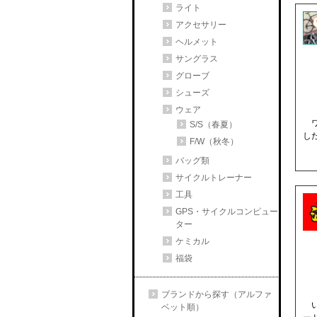
ライト
アクセサリー
ヘルメット
サングラス
グローブ
シューズ
ウェア
ワ
S/S（春夏）
し
F/W（秋冬）
バッグ類
サイクルトレーナー
工具
GPS・サイクルコンピュー
ター
ケミカル
福袋
ブランドから探す（アルファ
い
ベット順）