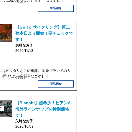
てご紹介させて頂きます！ セミオ […]
327
商品紹介
【Go To サイクリング】第二
弾本日より開始！要チェックで
す！
矢崎なお子
2020/11/13
はピッタリなこの季節。 対象ブランドの人
折りたたみ自転車などが […]
332
商品紹介
【Bianchi】超希少！ビアンキ
海外ラインナップを特別価格
で！
矢崎なお子
2020/10/09