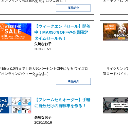
ドオンラインでも話題のアイテムをご用 […]
ダーキットについ
404
商品紹介
【ウィークエンドセール】開催
中！MAX90％OFFや会員限定
タイムセールも！
矢崎なお子
2020/11/21
4日(火)10時まで！最大90パーセントOFFになる ワイズロ
サイクリングに
ドオンラインのウィークエン […]
気ロードバイク、
608
商品紹介
【フレームセミオーダー】手軽
に自分だけの自転車を作る！
矢崎なお子
2020/10/16