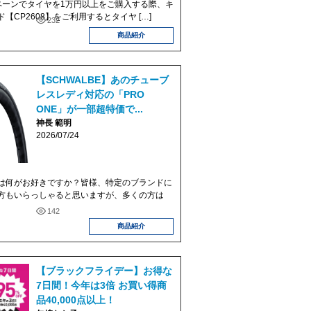
ペーンでタイヤを1万円以上をご購入する際、キ
【CP2608】をご利用するとタイヤ […]
232
商品紹介
【SCHWALBE】あのチューブ
レスレディ対応の「PRO
ONE」が一部超特価で...
神長 範明
2026/07/24
は何がお好きですか？皆様、特定のブランドに
方もいらっしゃると思いますが、多くの方は
142
商品紹介
【ブラックフライデー】お得な
7日間！今年は3倍 お買い得商
品40,000点以上！