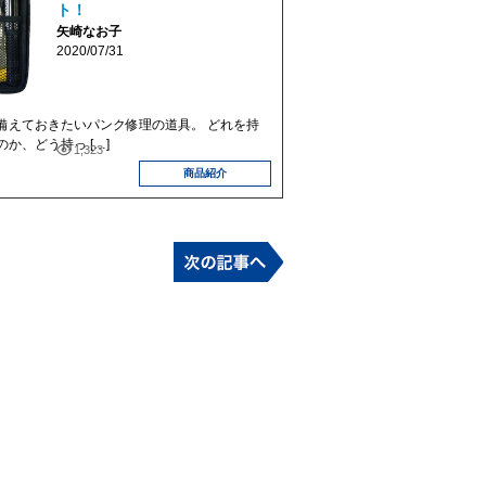
ト！
矢崎なお子
2020/07/31
えておきたいパンク修理の道具。 どれを持
か、どう持っ […]
1,323
商品紹介