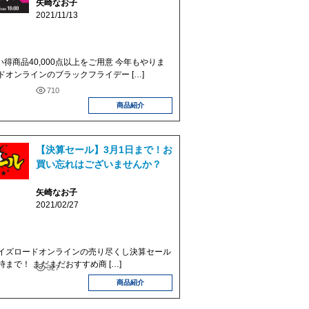
矢崎なお子
2021/11/13
い得商品40,000点以上をご用意 今年もやりま
オンラインのブラックフライデー […]
710
商品紹介
【決算セール】3月1日まで！お
買い忘れはございませんか？
矢崎なお子
2021/02/27
ズロードオンラインの売り尽くし決算セール
0時まで！ まだまだおすすめ商 […]
327
商品紹介