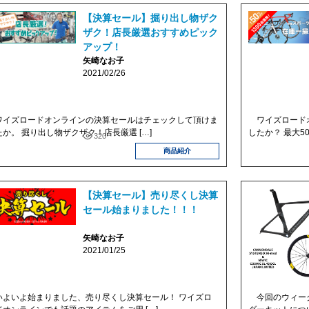
【決算セール】掘り出し物ザク
ザク！店長厳選おすすめピック
アップ！
矢崎なお子
2021/02/26
イズロードオンラインの決算セールはチェックして頂けま
ワイズロードオ
たか。 掘り出し物ザクザク！店長厳選 […]
したか？ 最大50
320
商品紹介
【決算セール】売り尽くし決算
セール始まりました！！！
矢崎なお子
2021/01/25
よいよ始まりました、売り尽くし決算セール！ ワイズロ
今回のウィーク