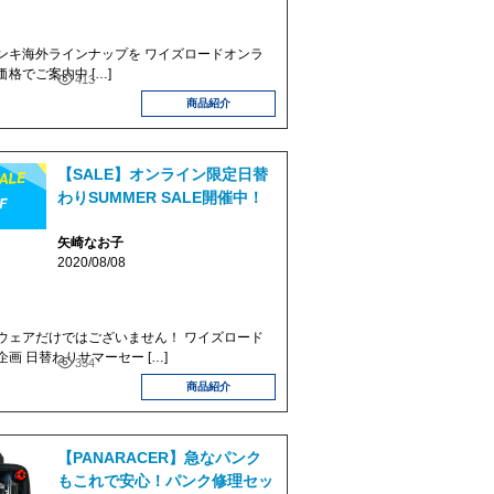
キ海外ラインナップを ワイズロードオンラ
格でご案内中 […]
413
商品紹介
【SALE】オンライン限定日替
わりSUMMER SALE開催中！
矢崎なお子
2020/08/08
ェアだけではございません！ ワイズロード
画 日替わりサマーセー […]
354
商品紹介
【PANARACER】急なパンク
もこれで安心！パンク修理セッ