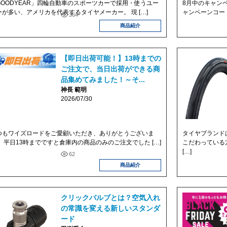
GOODYEAR」四輪自動車のスポーツカーで採用・使うユー
8月中のキャン
ーが多い、アメリカを代表するタイヤメーカー。 現 […]
ャンペーンコード
364
商品紹介
【即日出荷可能！】13時までの
ご注文で、当日出荷ができる商
品集めてみました！～そ...
神長 範明
2026/07/30
つもワイズロードをご愛顧いただき、ありがとうございま
タイヤブランド
。 平日13時までですと倉庫内の商品のみのご注文でした […]
こだわっている
[…]
62
商品紹介
クリックバルブとは？空気入れ
の常識を変える新しいスタンダ
ード