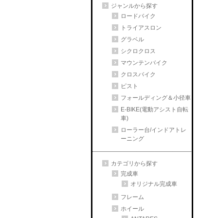
ジャンルから探す
ロードバイク
トライアスロン
グラベル
シクロクロス
マウンテンバイク
クロスバイク
ピスト
フォールディング＆小径車
E-BIKE(電動アシスト自転
車)
ローラー台/インドアトレ
ーニング
カテゴリから探す
完成車
オリジナル完成車
フレーム
ホイール