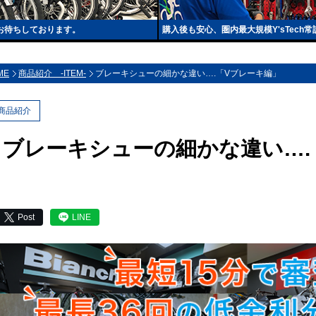
もお待ちしております。
購入後も安心、圏内最大規模Y'sTec
ME
商品紹介 -ITEM-
ブレーキシューの細かな違い….「Vブレーキ編」
商品紹介
ブレーキシューの細かな違い….
Post
LINE