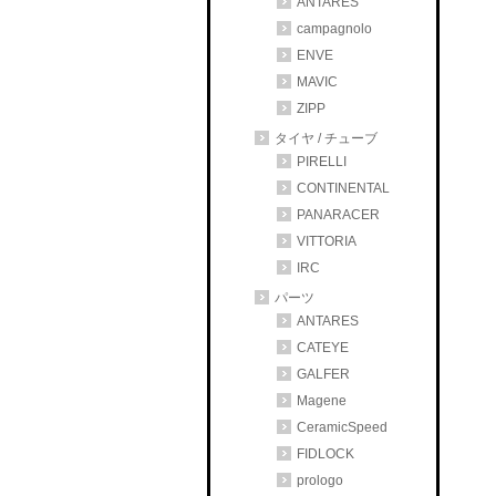
ANTARES
campagnolo
ENVE
MAVIC
ZIPP
タイヤ / チューブ
PIRELLI
CONTINENTAL
PANARACER
VITTORIA
IRC
パーツ
ANTARES
CATEYE
GALFER
Magene
CeramicSpeed
FIDLOCK
prologo