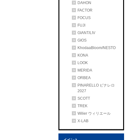
DAHON
FACTOR
FOCUS
FUJI
GIANT/LIV
GIOS
KhodaaBloom/NESTO
KONA
LOOK
MERIDA
ORBEA
PINARELLO ピナレロ
2027
SCOTT
TREK
Wilier ウィリエール
X-LAB