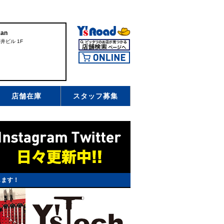
an
井ビル 1F
店舗在庫
スタッフ募集
します！