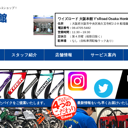
.1ショップ！
ワイズロード 大阪本館 Y'sRoad Osaka Honk
住所
大阪府大阪市中央区南久宝寺町2-2-9 船場藤
電話番号
06-4705-5482
営業時間
11:30～19:30
定休日
第４月曜（祝祭日除く）
駐車場
なし（自転車用駐輪ラックあり）
スタッフ紹介
店舗情報
サービス案内
たバイクをご提案いたします。
最新情報をいち早くお届けいた