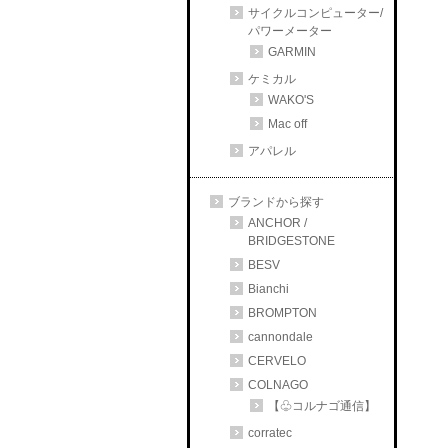
サイクルコンピューター/
パワーメーター
GARMIN
ケミカル
WAKO'S
Mac off
アパレル
ブランドから探す
ANCHOR /
BRIDGESTONE
BESV
Bianchi
BROMPTON
cannondale
CERVELO
COLNAGO
【♧コルナゴ通信】
corratec