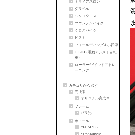
トライアスロン
グラベル
シクロクロス
マウンテンバイク
クロスバイク
ピスト
フォールディング＆小径車
E-BIKE(電動アシスト自転
車)
ローラー台/インドアトレ
ーニング
カテゴリから探す
完成車
オリジナル完成車
フレーム
バラ完
ホイール
ANTARES
campagnolo