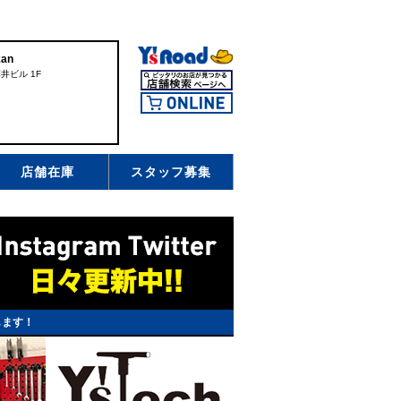
an
井ビル 1F
店舗在庫
スタッフ募集
します！