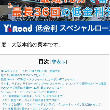
毎度！大阪本館の栗本です。
目次
[
非表示
]
1
NEWブランド P＆P COMPONENTS 開催です。
2
超コスパ最強のフロアポンプはポイント！
3
軽量ロード・CX用ディスクホイールにカーボンMTBホイール
4
ライト、サドル、サドルバック、ポータブルケース、クロスバイク用車体カバーも販売
5
POPアップ期間は本日から11月7日までとなります。
6
ワイズロード・ズイフターズメンバー募集中！
6.1
期間限定0％金利キャンペーン 最大24回まで！
6.2
＊ 新型コロナウィルス感染者予防の対策＊
6.3
とても便利！！ワイズロードオンライン インターネットでご注文頂きまして
6.4
各種SNSを要チェックしてください！