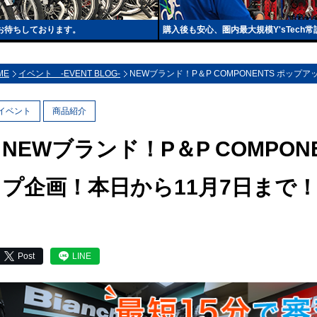
もお待ちしております。
購入後も安心、圏内最大規模Y'sTec
ME
イベント -EVENT BLOG-
NEWブランド！P＆P COMPONENTS ポップ
イベント
商品紹介
NEWブランド！P＆P COMPON
プ企画！本日から11月7日まで
Post
LINE