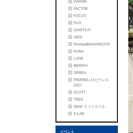
DAHON
FACTOR
FOCUS
FUJI
GIANT/LIV
GIOS
KhodaaBloom/NESTO
KONA
LOOK
MERIDA
ORBEA
PINARELLO ピナレロ
2027
SCOTT
TREK
Wilier ウィリエール
X-LAB
イベント