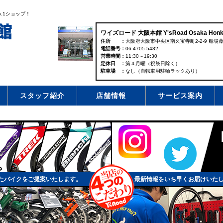
.1ショップ！
ワイズロード 大阪本館 Y'sRoad Osaka Honk
住所
大阪府大阪市中央区南久宝寺町2-2-9 船場藤
電話番号
06-4705-5482
営業時間
11:30～19:30
定休日
第４月曜（祝祭日除く）
駐車場
なし（自転車用駐輪ラックあり）
スタッフ紹介
店舗情報
サービス案内
たバイクをご提案いたします。
最新情報をいち早くお届けいた