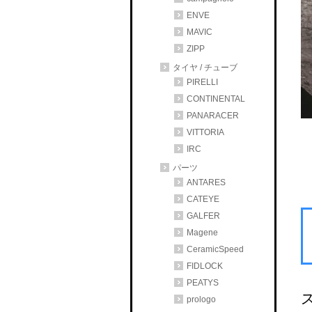
ENVE
MAVIC
ZIPP
タイヤ / チューブ
PIRELLI
CONTINENTAL
PANARACER
VITTORIA
IRC
パーツ
ANTARES
CATEYE
GALFER
Magene
CeramicSpeed
FIDLOCK
PEATYS
prologo