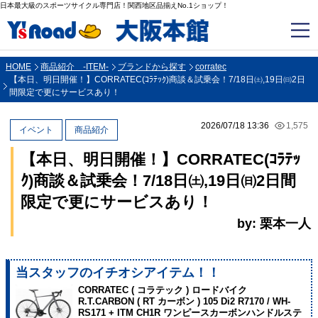
日本最大級のスポーツサイクル専門店！関西地区品揃えNo.1ショップ！
HOME
商品紹介 -ITEM-
ブランドから探す
corratec
【本日、明日開催！】CORRATEC(ｺﾗﾃｯｸ)商談＆試乗会！7/18日㈯,19日㈰2日
間限定で更にサービスあり！
2026/07/18 13:36
1,575
イベント
商品紹介
【本日、明日開催！】CORRATEC(ｺﾗﾃｯ
ｸ)商談＆試乗会！7/18日㈯,19日㈰2日間
限定で更にサービスあり！
by: 栗本一人
当スタッフのイチオシアイテム！！
CORRATEC ( コラテック ) ロードバイク
R.T.CARBON ( RT カーボン ) 105 Di2 R7170 / WH-
RS171 + ITM CH1R ワンピースカーボンハンドルステ