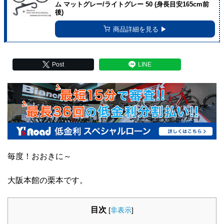
ム マットグレー/ライトグレー 50 (身長目安165cm前
後)
商品詳細を見る ▶︎
Post
LINE
毎度！おおきに～
大阪本館の栗本です。
目次
[
非表示
]