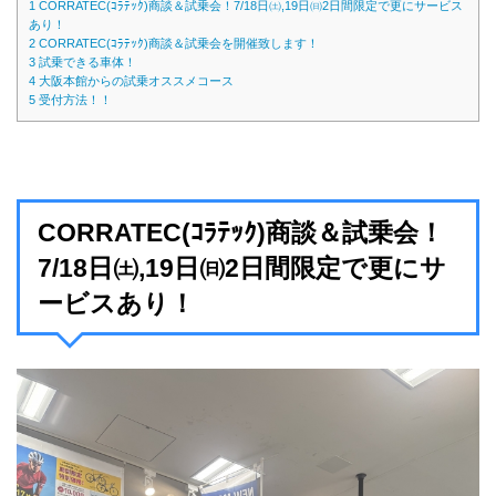
1
CORRATEC(ｺﾗﾃｯｸ)商談＆試乗会！7/18日㈯,19日㈰2日間限定で更にサービス
あり！
2
CORRATEC(ｺﾗﾃｯｸ)商談＆試乗会を開催致します！
3
試乗できる車体！
4
大阪本館からの試乗オススメコース
5
受付方法！！
CORRATEC(ｺﾗﾃｯｸ)商談＆試乗会！
7/18日㈯,19日㈰2日間限定で更にサ
ービスあり！