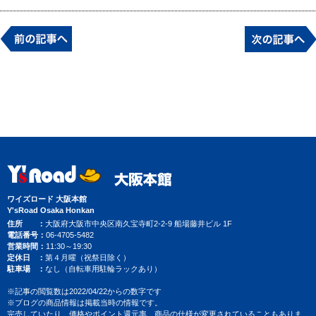
ワイズロード 大阪本館
Y'sRoad Osaka Honkan
住所
大阪府大阪市中央区南久宝寺町2-2-9 船場藤井ビル 1F
電話番号
06-4705-5482
営業時間
11:30～19:30
定休日
第４月曜（祝祭日除く）
駐車場
なし（自転車用駐輪ラックあり）
※記事の閲覧数は2022/04/22からの数字です
※ブログの商品情報は掲載当時の情報です。
完売していたり、価格やポイント還元率、商品の仕様が変更されていることもありま