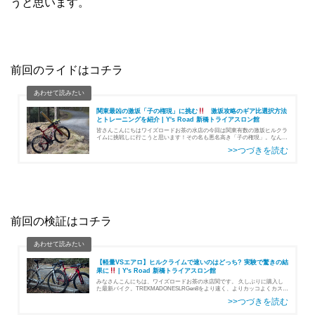
うと思います。
前回のライドはコチラ
関東最凶の激坂「子の権現」に挑む
激坂攻略のギア比選択方法
とトレーニングを紹介 | Y's Road 新橋トライアスロン館
皆さんこんにちはワイズロードお茶の水店の今回は関東有数の激坂ヒルクラ
イムに挑戦しに行こうと思います！その名も悪名高き「子の権現」。なんで
も最大勾配が28％もあるらしい、、 今回の目的はヒルクライムの練習と、
ギア比の検証が目…
前回の検証はコチラ
【軽量VSエアロ】ヒルクライムで速いのはどっち? 実験で驚きの結
果に
| Y's Road 新橋トライアスロン館
みなさんこんにちは、ワイズロードお茶の水店関です。 久しぶりに購入し
た最新バイク。TREKMADONESLRGen8をより速く、よりカッコよくカスタ
ムしいきます！ 第0回MADONE購入編はコチラ第1…