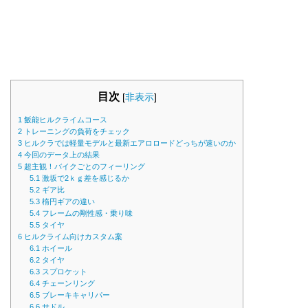
目次
[
非表示
]
1
飯能ヒルクライムコース
2
トレーニングの負荷をチェック
3
ヒルクラでは軽量モデルと最新エアロロードどっちが速いのか
4
今回のデータ上の結果
5
超主観！バイクごとのフィーリング
5.1
激坂で2ｋｇ差を感じるか
5.2
ギア比
5.3
楕円ギアの違い
5.4
フレームの剛性感・乗り味
5.5
タイヤ
6
ヒルクライム向けカスタム案
6.1
ホイール
6.2
タイヤ
6.3
スプロケット
6.4
チェーンリング
6.5
ブレーキキャリパー
6.6
サドル