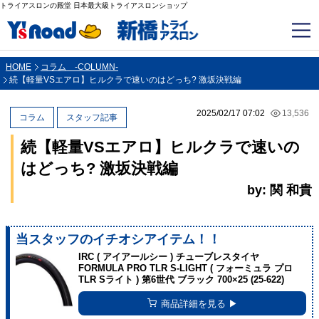
トライアスロンの殿堂 日本最大級トライアスロンショップ
HOME
コラム -COLUMN-
続【軽量VSエアロ】ヒルクラで速いのはどっち? 激坂決戦編
2025/02/17 07:02
13,536
コラム
スタッフ記事
続【軽量VSエアロ】ヒルクラで速いの
はどっち? 激坂決戦編
by: 関 和貴
当スタッフのイチオシアイテム！！
IRC ( アイアールシー ) チューブレスタイヤ
FORMULA PRO TLR S-LIGHT ( フォーミュラ プロ
TLR Sライト ) 第6世代 ブラック 700×25 (25-622)
商品詳細を見る ▶︎