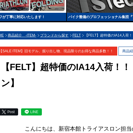
フが丁寧に対応いたします！
バイク整備のプロフェッショナル集団『Y’
ME
商品紹介 -ITEM-
ブランドから探す
FELT
【FELT】超特価のIA14入
【SALE ITEM】旧モデル、掘り出し物、現品限りのお得な商品多数！！
商品紹
【FELT】超特価のIA14入荷！
ン】
Post
LINE
こんにちは、新宿本館トライアスロン担当