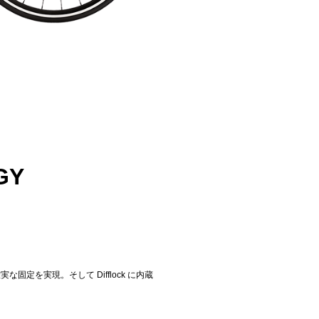
GY
な固定を実現。そして Difflock に内蔵