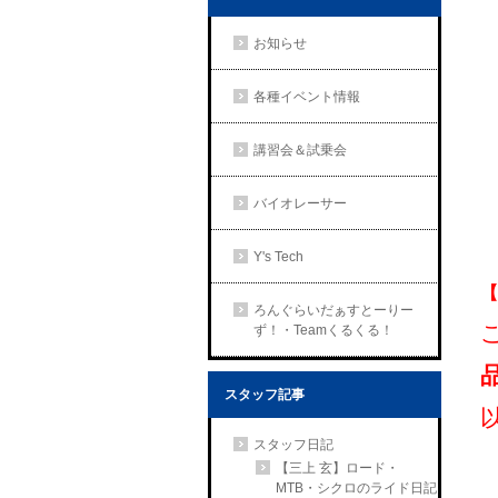
お知らせ
各種イベント情報
講習会＆試乗会
バイオレーサー
Y's Tech
【
ろんぐらいだぁすとーりー
ず！・Teamくるくる！
スタッフ記事
スタッフ日記
【三上 玄】ロード・
MTB・シクロのライド日記