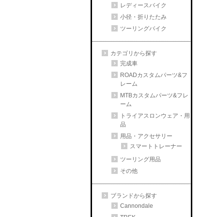
レディースバイク
小径・折りたたみ
ツーリングバイク
カテゴリから探す
完成車
ROADカスタムパーツ&フ
レーム
MTBカスタムパーツ&フレ
ーム
トライアスロンウェア・用
品
用品・アクセサリー
スマートトレーナー
ツーリング用品
その他
ブランドから探す
Cannondale