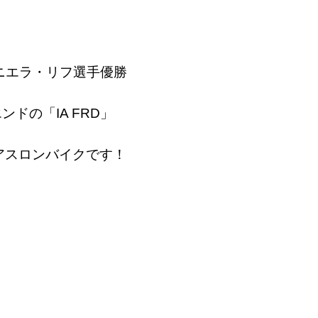
ニエラ・リフ選手優勝
ドの「IA FRD」
イアスロンバイクです！