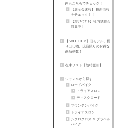
内もこちらでチェック！
【展示会速報】 最新情報
をチェック！！
【ｽﾀｯﾌｲﾝﾌﾟﾚ】社内試乗会
特集中！
【SALE ITEM】旧モデル、掘
り出し物、現品限りのお得な
商品多数！！
在庫リスト【随時更新】
ジャンルから探す
ロードバイク
トライアスロン
ディスクロード
マウンテンバイク
トライアスロン
シクロクロス ＆ グラベル
バイク