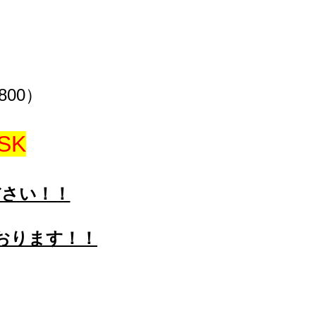
）
800）
SK
ださい！！
おります！！