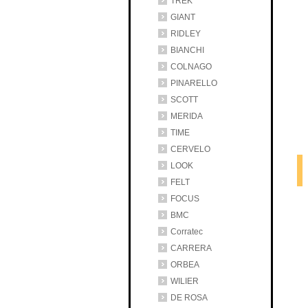
TREK
GIANT
RIDLEY
BIANCHI
COLNAGO
PINARELLO
SCOTT
MERIDA
TIME
CERVELO
LOOK
FELT
FOCUS
BMC
Corratec
CARRERA
ORBEA
WILIER
DE ROSA