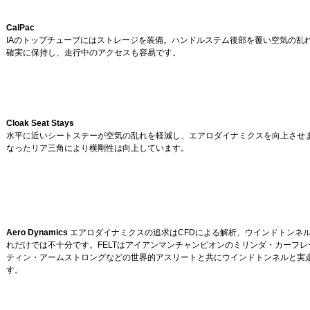
CalPac
IAのトップチューブにはストレージを装備。ハンドルステム後部を覆い空気の乱
確実に保持し、走行中のアクセスも容易です。
Cloak Seat Stays
水平に近いシートステーが空気の乱れを軽減し、エアロダイナミクスを向上させ
なったリア三角により横剛性は向上しています。
Aero Dynamics
エアロダイナミクスの追求はCFDによる解析、ウインドトンネ
れだけでは不十分です。FELTはアイアンマンチャンピオンのミリンダ・カーフ
ティン・アームストロングなどの世界的アスリートと共にウインドトンネルと実
す。