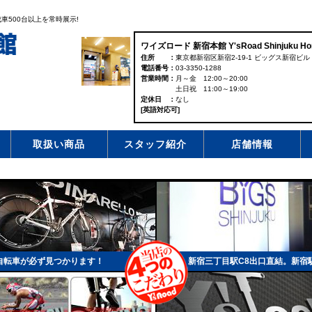
車500台以上を常時展示!
ワイズロード 新宿本館 Y'sRoad Shinjuku Ho
住所
東京都新宿区新宿2-19-1 ビッグス新宿ビル 
電話番号
03-3350-1288
営業時間
月～金 12:00～20:00
土日祝 11:00～19:00
定休日
なし
[英語対応可]
取扱い商品
スタッフ紹介
店舗情報
自転車が必ず見つかります！
新宿三丁目駅C8出口直結。新宿