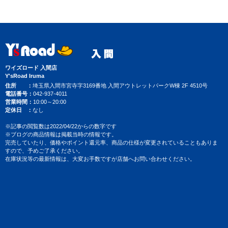
ワイズロード 入間店
Y'sRoad Iruma
住所
埼玉県入間市宮寺字3169番地 入間アウトレットパークW棟 2F 4510号
電話番号
042-937-4011
営業時間
10:00～20:00
定休日
なし
※記事の閲覧数は2022/04/22からの数字です
※ブログの商品情報は掲載当時の情報です。
完売していたり、価格やポイント還元率、商品の仕様が変更されていることもありま
すので、予めご了承ください。
在庫状況等の最新情報は、大変お手数ですが店舗へお問い合わせください。