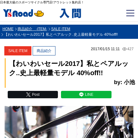
日本最大級のスポーツサイクル専門店!アウトレット集約店！
HOME
商品紹介 -ITEM-
SALE ITEM
【わいわいセール2017】私とペアルック..史上最軽量モデル 40%off!!
2017/01/15 11:11
427
SALE ITEM
商品紹介
【わいわいセール2017】私とペアルッ
ク..史上最軽量モデル 40%off!!
by: 小池
Post
LINE