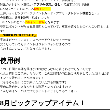
対象のクレジット支払い(
アプリde支払い含む
）で通常100円（税抜）
につき
2ポイントのところ
5ポイント！
三井ショッピングパークポイントカード・アプリ（
クレジット機能なし
）」
会員様は、通常100円（税抜）につき
1ポイントのところ
2ポイント付与
となります！
非常にポイントがたまる三日間となっていて、車体を買うとものすんごい貯まりま
す!!
「SUPER OUTLET SALE」
実はまだやっています。スーパーアウトレットセール
安くなっていてもポイントはジャンジャン貯まるので
ものすんごいコンボとなっております。
使用例
この三日間に車体を選ばなければならないと言うわけでもないんです。
なんと前日にご予約いただいて、この三日間の内に受け取りをしていただければポ
イントを貯めることが出来ます！
（もちろん当日にご予約いただいた方も対象です）
早めに決めたい方なんかも大歓迎となっていますので
こんなポイントの活用法でポイントゲットしてみて下さい！
8月ピックアップアイテム！