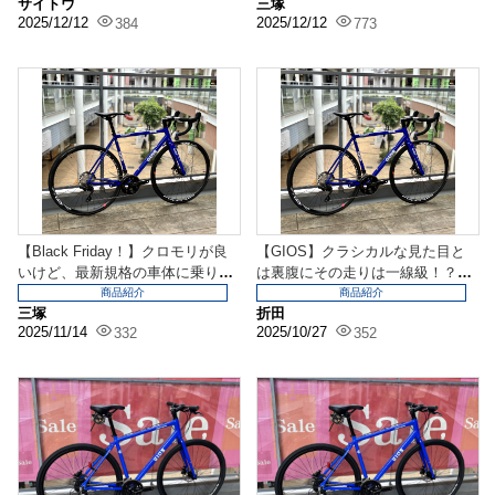
サイトウ
三塚
2025/12/12
2025/12/12
384
773
【Black Friday！】クロモリが良
【GIOS】クラシカルな見た目と
いけど、最新規格の車体に乗りた
は裏腹にその走りは一線級！？GI
いという...
OS REGIN...
商品紹介
商品紹介
三塚
折田
2025/11/14
2025/10/27
332
352