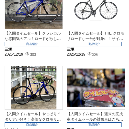
【入間タイムセール】クラシカル
【入間タイムセール】THE クロモ
な雰囲気のアルミロードが欲しい
リロードな一台が対象に！サイズ
方は是非！黒か青か迷...
が合えばお買い得...
商品紹介
商品紹介
三塚
三塚
2025/12/19
2025/12/19
303
326
【入間タイムセール】やっぱりイ
【入間タイムセール】週末の完成
タリアが好き！高価なクロモリデ
車タイムセールの対象車はこち
ィスクが特価‼
ら！12/13～12/...
商品紹介
商品紹介