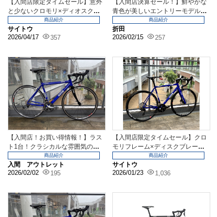
【入間店限定タイムセール】意外
【入間店決算セール！】鮮やかな
と少ないクロモリ×ディオスク「G
青色が美しいエントリーモデルも
IOS REGIN...
対象です！
商品紹介
商品紹介
サイトウ
折田
2026/04/17
2026/02/15
357
257
【入間店！お買い得情報！】ラス
【入間店限定タイムセール】クロ
ト1台！クラシカルな雰囲気のア
モリフレーム×ディスクブレーキ
ルミロード！大人気カ...
「GIOS REGI...
商品紹介
商品紹介
入間 アウトレット
サイトウ
2026/02/02
2026/01/23
195
1,036