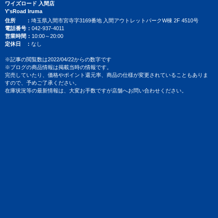
ワイズロード 入間店
Y'sRoad Iruma
住所
埼玉県入間市宮寺字3169番地 入間アウトレットパークW棟 2F 4510号
電話番号
042-937-4011
営業時間
10:00～20:00
定休日
なし
※記事の閲覧数は2022/04/22からの数字です
※ブログの商品情報は掲載当時の情報です。
完売していたり、価格やポイント還元率、商品の仕様が変更されていることもありま
すので、予めご了承ください。
在庫状況等の最新情報は、大変お手数ですが店舗へお問い合わせください。