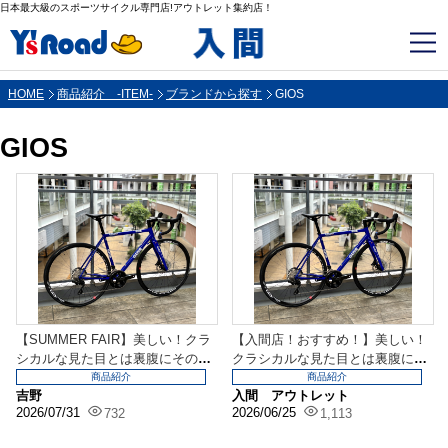
日本最大級のスポーツサイクル専門店!アウトレット集約店！
HOME
商品紹介 -ITEM-
ブランドから探す
GIOS
GIOS
【SUMMER FAIR】美しい！クラ
【入間店！おすすめ！】美しい！
シカルな見た目とは裏腹にその走
クラシカルな見た目とは裏腹にそ
りは一線級！...
の走りは一線級！GI...
商品紹介
商品紹介
吉野
入間 アウトレット
2026/07/31
2026/06/25
732
1,113