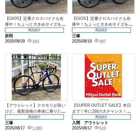
【GIOS】定番クロスバイクも在
【GIOS】定番クロスバイクも在
庫中！ちょっと大きめサイズをお
庫中！ちょっと大きめサイズをお
探しの方は是非！
探しの方は是非！
商品紹介
商品紹介
折田
三塚
2025/09/29
2025/08/19
343
387
【アウトレット】クロモリが良い
【SUPER OUTLET SALE】本日
けど、最新規格の車体に乗りたい
まで！年に2回の大チャンス！ア
という方必見！GIO...
ルミロー...
商品紹介
商品紹介
三塚
入間 アウトレット
2025/08/17
2025/08/17
1,083
515