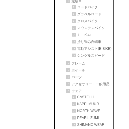
完成車
ロードバイク
グラベルロード
クロスバイク
マウンテンバイク
ミニベロ
折り畳み自転車
電動アシスト(E-BIKE)
シングルスピード
フレーム
ホイール
パーツ
アクセサリー・一般用品
ウェア
CASTELLI
KAPELMUUR
NORTH WAVE
PEARL IZUMI
SHIMANO WEAR