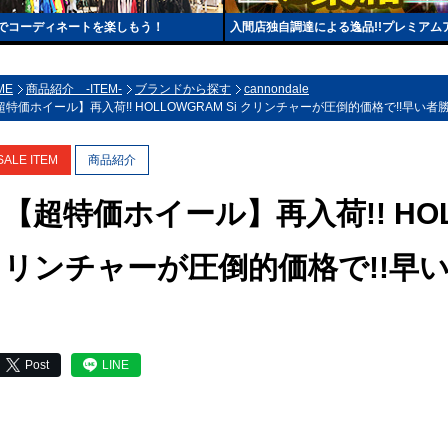
でコーディネートを楽しもう！
入間店独自調達による逸品!!プレミアム
ME
商品紹介 -ITEM-
ブランドから探す
cannondale
超特価ホイール】再入荷!! HOLLOWGRAM Si クリンチャーが圧倒的価格で!!早い者勝ち!
SALE ITEM
商品紹介
【超特価ホイール】再入荷!! HOLL
リンチャーが圧倒的価格で!!早い者勝
Post
LINE