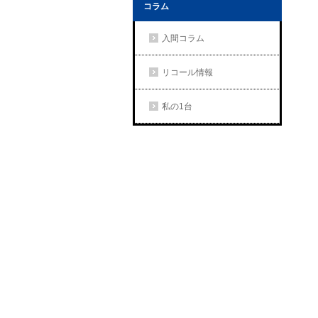
コラム
入間コラム
リコール情報
私の1台