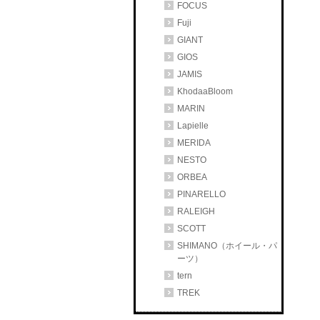
FOCUS
Fuji
GIANT
GIOS
JAMIS
KhodaaBloom
MARIN
Lapielle
MERIDA
NESTO
ORBEA
PINARELLO
RALEIGH
SCOTT
SHIMANO（ホイール・パ
ーツ）
tern
TREK