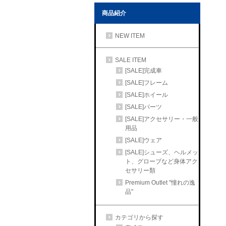
商品紹介
NEW ITEM
SALE ITEM
[SALE]完成車
[SALE]フレーム
[SALE]ホイール
[SALE]パーツ
[SALE]アクセサリー・一般
用品
[SALE]ウェア
[SALE]シューズ、ヘルメッ
ト、グローブなど身体アク
セサリー類
Premium Outlet "憧れの逸
品"
カテゴリから探す