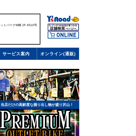
トパークW棟 2F 4510号
サービス案内
オンライン(通販)
！当店だけの高鮮度な掘り出し物が盛り沢山！