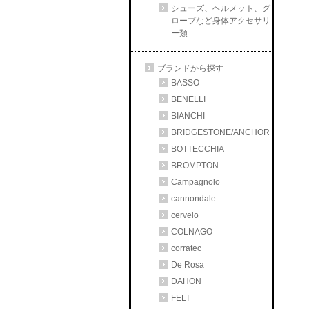
シューズ、ヘルメット、グ
ローブなど身体アクセサリ
ー類
ブランドから探す
BASSO
BENELLI
BIANCHI
BRIDGESTONE/ANCHOR
BOTTECCHIA
BROMPTON
Campagnolo
cannondale
cervelo
COLNAGO
corratec
De Rosa
DAHON
FELT