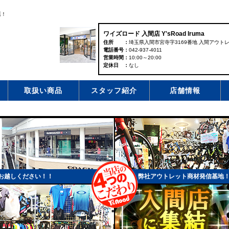
店！
ワイズロード 入間店 Y'sRoad Iruma
住所
埼玉県入間市宮寺字3169番地 入間アウトレッ
電話番号
042-937-4011
営業時間
10:00～20:00
定休日
なし
取扱い商品
スタッフ紹介
店舗情報
お越しください！！
弊社アウトレット商材発信基地