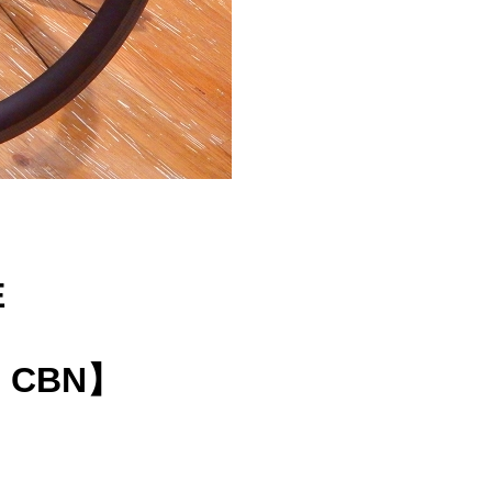
E
 CBN】