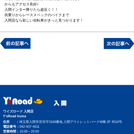
からもアクセス良好♪
入間インター降りたら超近く！！
街乗りからレーススペックのバイクまで
入間店なら欲しい自転車がきっと見つかります！
ワイズロード 入間店
Y'sRoad Iruma
住所
埼玉県入間市宮寺字3169番地 入間アウトレットパークW棟 2F 4510号
電話番号
042-937-4011
営業時間
10:00～20:00