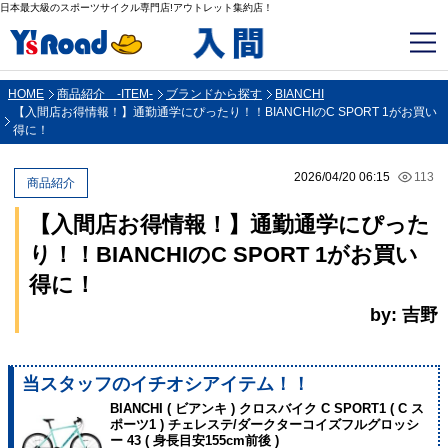
日本最大級のスポーツサイクル専門店!アウトレット集約店！
HOME
商品紹介 -ITEM-
ブランドから探す
BIANCHI
【入間店お得情報！】通勤通学にぴったり！！BIANCHIのC SPORT 1がお買い
得に！
2026/04/20 06:15
113
商品紹介
【入間店お得情報！】通勤通学にぴった
り！！BIANCHIのC SPORT 1がお買い
得に！
by: 吉野
当スタッフのイチオシアイテム！！
BIANCHI ( ビアンキ ) クロスバイク C SPORT1 ( C ス
ポーツ1 ) チェレステ/ダークターコイズフルグロッシ
ー 43 ( 身長目安155cm前後 )