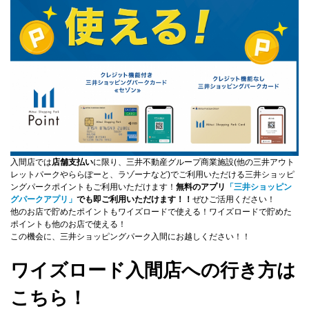
入間店では
店舗支払い
に限り、三井不動産グループ商業施設(他の三井アウト
レットパークやららぽーと、ラゾーナなど)でご利用いただける三井ショッピ
ングパークポイントもご利用いただけます！
無料のアプリ
「三井ショッピン
グパークアプリ」
でも即ご利用いただけます！！
ぜひご活用ください！
他のお店で貯めたポイントもワイズロードで使える！ワイズロードで貯めた
ポイントも他のお店で使える！
この機会に、三井ショッピングパーク入間にお越しください！！
ワイズロード入間店への行き方は
こちら！