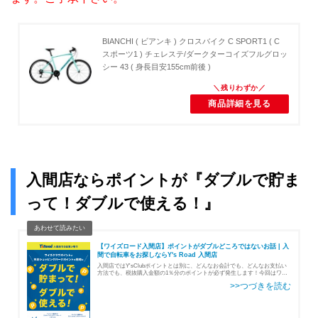
BIANCHI ( ビアンキ ) クロスバイク C SPORT1 ( C
スポーツ1 ) チェレステ/ダークターコイズフルグロッ
シー 43 ( 身長目安155cm前後 )
商品詳細を見る
入間店ならポイントが『ダブルで貯ま
って！ダブルで使える！』
【ワイズロード入間店】ポイントがダブルどころではないお話 | 入
間で自転車をお探しならY's Road 入間店
入間店ではY'sClubポイントとは別に、どんなお会計でも、どんなお支払い
方法でも、税抜購入金額の1％分のポイントが必ず発生します！今回はワイ
ズロードのY'sClubポイントは全く別で入間店で貯めて使えるポイントサー
ビスとそのお得なご利用…