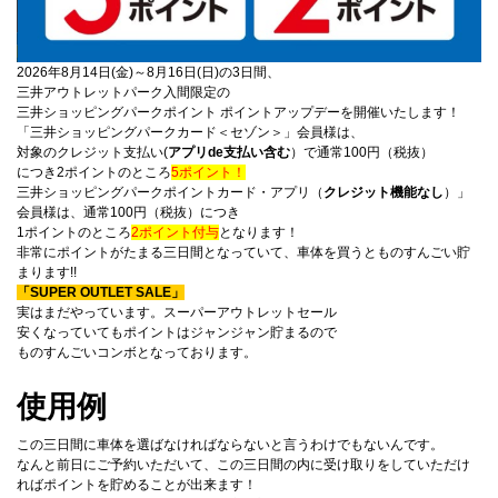
2026年8月14日(金)～8月16日(日)の3日間、
三井アウトレットパーク入間限定の
三井ショッピングパークポイント ポイントアップデーを開催いたします！
「三井ショッピングパークカード＜セゾン＞」会員様は、
対象のクレジット支払い(
アプリde支払い含む
）で通常100円（税抜）
につき
2ポイントのところ
5ポイント！
三井ショッピングパークポイントカード・アプリ（
クレジット機能なし
）」
会員様は、通常100円（税抜）につき
1ポイントのところ
2ポイント付与
となります！
非常にポイントがたまる三日間となっていて、車体を買うとものすんごい貯
まります!!
「SUPER OUTLET SALE」
実はまだやっています。スーパーアウトレットセール
安くなっていてもポイントはジャンジャン貯まるので
ものすんごいコンボとなっております。
使用例
この三日間に車体を選ばなければならないと言うわけでもないんです。
なんと前日にご予約いただいて、この三日間の内に受け取りをしていただけ
ればポイントを貯めることが出来ます！