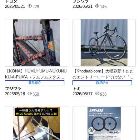
トヨタ
フジワラ
2026/05/21
2026/05/21
229
145
【KONA】HUMUHUMU-NUKUNU
【Khodaabloom】大幅刷新！ただ
KU-A-PUA’A（フムフムヌクヌ
のエントリーロードではない『FA
ク...
RNA ...
商品紹介
商品紹介
フジワラ
トミ
2026/05/18
2026/05/17
350
938