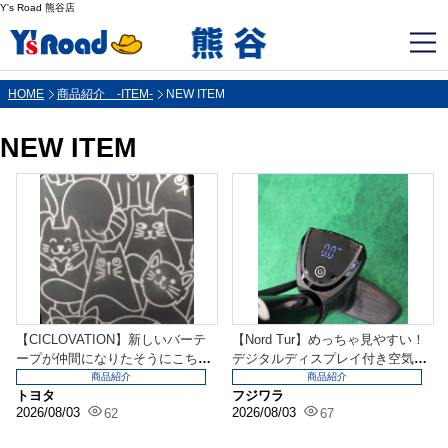
Y's Road 熊谷店
HOME
商品紹介 -ITEM-
NEW ITEM
NEW ITEM
【CICLOVATION】新しいバーテ
【Nord Tur】めっちゃ見やすい！
ープが仲間になりたそうにこちら
デジタルディスプレイ付き空気入
を見ている。...
れ入荷しまし...
商品紹介
商品紹介
トヨタ
フジワラ
2026/08/03
2026/08/03
62
67