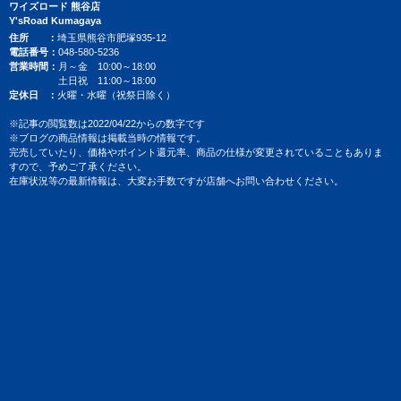
ワイズロード 熊谷店
Y'sRoad Kumagaya
住所
埼玉県熊谷市肥塚935-12
電話番号
048-580-5236
営業時間
月～金 10:00～18:00
土日祝 11:00～18:00
定休日
火曜・水曜（祝祭日除く）
※記事の閲覧数は2022/04/22からの数字です
※ブログの商品情報は掲載当時の情報です。
完売していたり、価格やポイント還元率、商品の仕様が変更されていることもありま
すので、予めご了承ください。
在庫状況等の最新情報は、大変お手数ですが店舗へお問い合わせください。