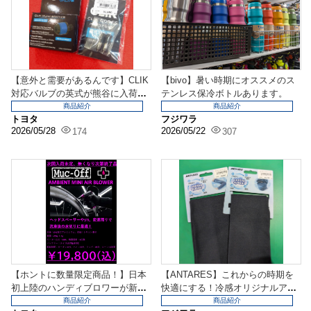
【意外と需要があるんです】CLIK
【bivo】暑い時期にオススメのス
対応バルブの英式が熊谷に入荷！
テンレス保冷ボトルあります。
『まずは少数入荷...
商品紹介
商品紹介
トヨタ
フジワラ
2026/05/28
2026/05/22
174
307
【ホントに数量限定商品！】日本
【ANTARES】これからの時期を
初上陸のハンディブロワーが新入
快適にする！冷感オリジナルアイ
荷！『MUC-OFF...
テム登場！
商品紹介
商品紹介