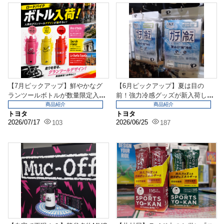
【7月ピックアップ】鮮やかなグ
【6月ピックアップ】夏は目の
ランツールボトルが数量限定入荷
前！強力冷感グッズが新入荷しま
『ELITE FLY...
した『PEARL IZ...
商品紹介
商品紹介
トヨタ
トヨタ
2026/07/17
2026/06/25
103
187