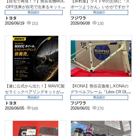
【自宅で再現！？】熊谷名物MUC
【井村屋】ライド中のお供に『ス
-OFF洗車が自宅で出来るキットが
ポーツようかん』いかがですか？
新入荷！『MU...
商品紹介
商品紹介
トヨタ
フジワラ
2026/06/19
2026/06/08
153
130
【遂に公式から出た！】MAVIC製
【KONA】熊谷店激推しKONAの
セラミックベアリングキットが新
グラベルフレーム『Libre CR DL』
入荷！『ホイール...
入荷...
商品紹介
商品紹介
トヨタ
フジワラ
2026/06/05
2026/06/01
549
270