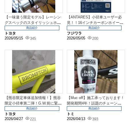
【一味違う限定モデル】レーシン
【ANTARES】小径車ユーザー必
グスペックのスタイリッシュホイ
見！！16インチカーボンホイール
ールが限定入荷！『M...
予約受付中！
商品紹介
商品紹介
トヨタ
フジワラ
2026/05/15
2026/05/05
345
200
【熊谷限定車体追加情報！】熊谷
【Muc off】施工承っております！
限定小径車第二弾！G.W.前に緊急
開発期間4年！話題のチェーンワ
追加！『BROM...
ックス『Da...
商品紹介
商品紹介
トヨタ
トミ
2026/04/27
2026/04/13
221
393