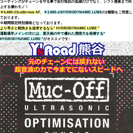
コーティングがチェーンを守る事で走行抵抗の低減だけでなく、シフト感覚まで向
上する優れモノ！
￥4,480₋のLudicrous AF
、
￥3,980₋のHYDRODYNAMIC LUBE
の2種類をご用意し
ております。
※期間限定特別価格となっております。
より早さと軽快さを追求するなら" HYDRODYNAMIC LUBE "
通勤通学メインの方には、悪天候の中で優れた潤滑力を発揮する”
HYDRODYNAMIC LUBE ”
がオススメです♪