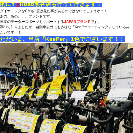
的にY’
s
Road熊谷店も行って行きます！
ダイナミックなCMも1度は見た事があるのではないでしょうか？！
あの、あの、、、ブランドです。
日本のモータースポーツもサポートする
JAPANブランド
です。
調べて知りましたが、自動車以外にも多様な『KeePerコーティング』しているみ
たいです！！
ただいま、当店『KeePer』1色でございます！！