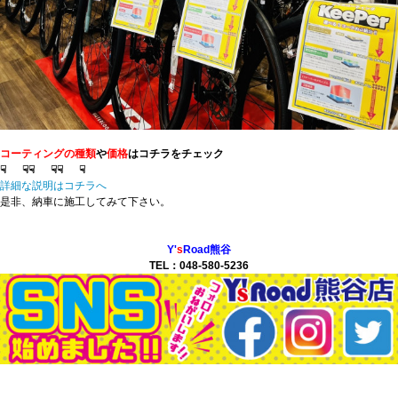
コーティングの種類
や
価格
はコチラをチェック
☟ ☟
☟ ☟
☟ ☟
詳細な説明はコチラへ
是非、納車に施工してみて下さい。
Y'
s
Road熊谷
TEL：048-580-5236