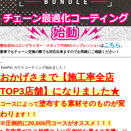
こちら
熊谷店No.1ロングライダー・スタッフTOMIのインプレッション
は
。
新車でもチェーン交換の際でも対応出来ますのでお気軽にご相談ください！
---------------------------------------------------------------------------------------------------------------
--
KeePer ガラスコーティング始めました！
おかげさまで【施工率全店
TOP3店舗】になりました★
塗布する素材そのものが変
コースによって
わり
ます！！
※圧倒的に20,000円コースがオススメ！！！