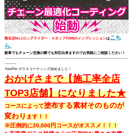
こち
熊谷店No.1ロングライダー・スタッフTOMIのインプレッション
は
ら
。
新車でもチェーン交換の際でも対応出来ますのでお気軽にご相談ください！
-------------------------------------------------------------------------------------------------------
----------
KeePer ガラスコーティング始めました！
おかげさまで【施工率全店
TOP3店舗】になりました★
塗布する素材そのものが
コースによって
変わり
ます！！
※圧倒的に20,000円コースがオススメ！！！