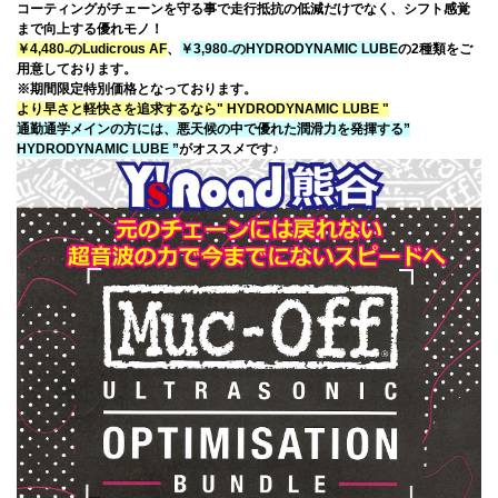
コーティングがチェーンを守る事で走行抵抗の低減だけでなく、シフト感覚
まで向上する優れモノ！
￥4,480₋のLudicrous AF
、
￥3,980₋のHYDRODYNAMIC LUBE
の2種類をご
用意しております。
※期間限定特別価格となっております。
より早さと軽快さを追求するなら" HYDRODYNAMIC LUBE "
通勤通学メインの方には、悪天候の中で優れた潤滑力を発揮する”
HYDRODYNAMIC LUBE ”
がオススメです♪