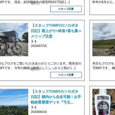
MIYです。 現在、好評開催中の新型REACTO試 […]
昨年の9月から、
251
スタッフ記事
【スタッフTOMIYのソロポタ
日記】雨上がり+林道+落ち葉＝
スリップ注意
トミ
2026/07/10
日もブログをご覧いただきありがとうございます。熊谷店の
本日もブログを
OMIYです。 今年の梅雨は梅雨らしくしっかりと雨が […]
TOMIYです。
228
スタッフ記事
【スタッフTOMIYのソロポタ
日記】都内から自走可能！お手
軽絶景展望デッキ『弓立...
トミ
2026/06/18