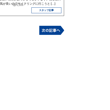
 天気が良いのでサイクリングに行こうと […]
1,006
スタッフ記事