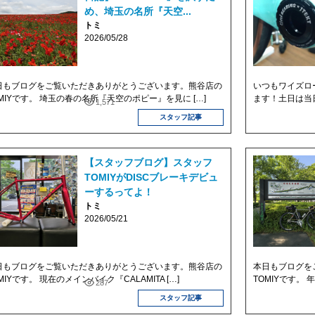
め、埼玉の名所『天空...
トミ
2026/05/28
日もブログをご覧いただきありがとうございます。熊谷店の
いつもワイズロ
OMIYです。 埼玉の春の名所『天空のポピー』を見に […]
ます！土日は当日
1,571
スタッフ記事
【スタッフブログ】スタッフ
TOMIYがDISCブレーキデビュ
ーするってよ！
トミ
2026/05/21
日もブログをご覧いただきありがとうございます。熊谷店の
本日もブログを
MIYです。 現在のメインバイク『CALAMITA […]
TOMIYです。
287
スタッフ記事