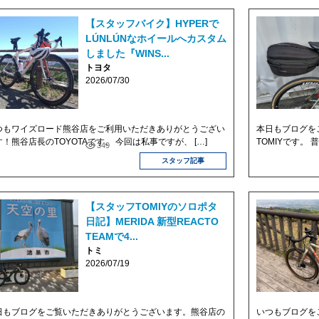
【スタッフバイク】HYPERで
LÚNLÚNなホイールへカスタム
しました『WINS...
トヨタ
2026/07/30
つもワイズロード熊谷店をご利用いただきありがとうござい
本日もブログを
す！熊谷店長のTOYOTAです。 今回は私事ですが、 […]
TOMIYです。
349
スタッフ記事
【スタッフTOMIYのソロポタ
日記】MERIDA 新型REACTO
TEAMで4...
トミ
2026/07/19
日もブログをご覧いただきありがとうございます。熊谷店の
いつもブログを