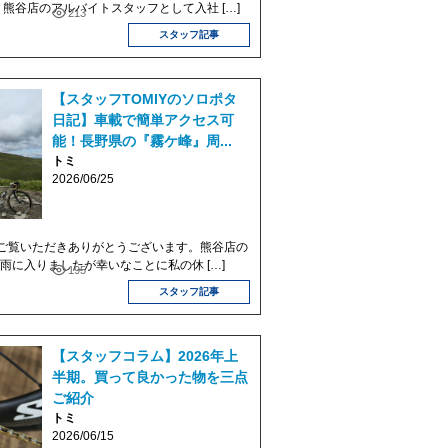
熊谷店のアルバイトスタッフとして入社 […]
213
スタッフ記事
【スタッフTOMIYのソロポタ
日記】車載で簡単アクセス可
能！長野県の『霧ケ峰』周...
トミ
2026/06/25
ご覧いただきありがとうございます。熊谷店の
 梅雨に入りましたが幸いなことに私の休 […]
195
スタッフ記事
【スタッフコラム】2026年上
半期。買って良かった物を三点
ご紹介
トミ
2026/06/15