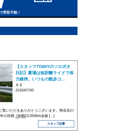
で受取可能！
【スタッフTOMIYのソロポタ
日記】夏場は短距離ライドで体
力維持。いつもの散歩コ...
トミ
2026/07/30
ご覧いただきありがとうございます。熊谷店の
年の目標『年間10,000km走破 […]
458
スタッフ記事