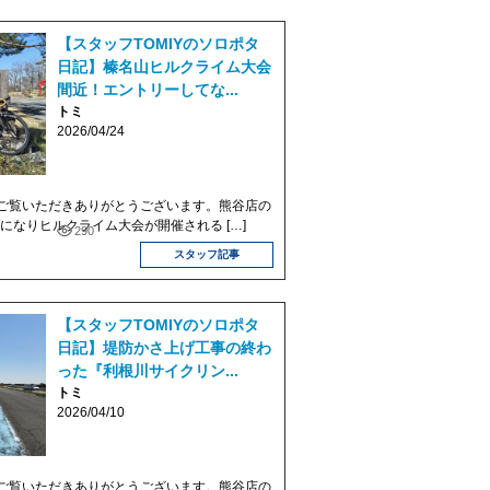
【スタッフTOMIYのソロポタ
日記】榛名山ヒルクライム大会
間近！エントリーしてな...
トミ
2026/04/24
ご覧いただきありがとうございます。熊谷店の
 春になりヒルクライム大会が開催される […]
290
スタッフ記事
【スタッフTOMIYのソロポタ
日記】堤防かさ上げ工事の終わ
った『利根川サイクリン...
トミ
2026/04/10
ご覧いただきありがとうございます。熊谷店の