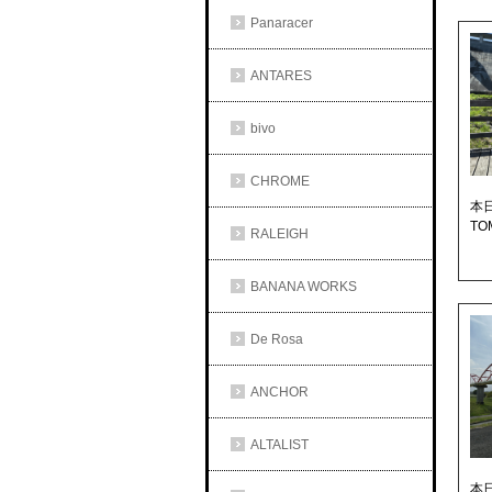
Panaracer
ANTARES
bivo
CHROME
本
TO
RALEIGH
BANANA WORKS
De Rosa
ANCHOR
ALTALIST
本