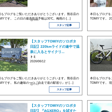
日もブログをご覧いただきありがとうございます。熊谷店の
本日もブログを
MIYです。 この日の最高気温予報は30℃。梅雨の […]
TOMIYです。 
640
スタッフ記事
【スタッフTOMIYのソロポタ
日記】220kmライドの途中で温
泉に入るとサイクリ...
トミ
2026/06/12
日もブログをご覧いただきありがとうございます。熊谷店の
本日もブログを
OMIYです。 私の趣味の一つ『自走で道の駅巡り』が […]
TOMIYです。 
743
スタッフ記事
【スタッフTOMIYのソロポタ
日記】『AGXERO』を試すた