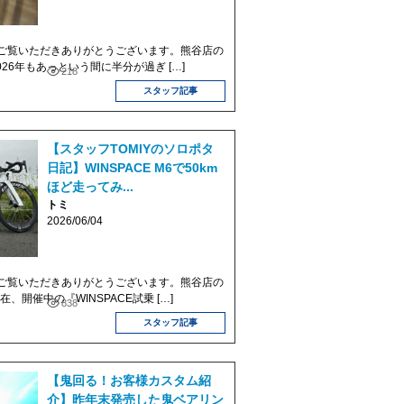
ご覧いただきありがとうございます。熊谷店の
2026年もあっという間に半分が過ぎ […]
218
スタッフ記事
【スタッフTOMIYのソロポタ
日記】WINSPACE M6で50km
ほど走ってみ...
トミ
2026/06/04
ご覧いただきありがとうございます。熊谷店の
現在、開催中の『WINSPACE試乗 […]
838
スタッフ記事
【鬼回る！お客様カスタム紹
介】昨年末発売した鬼ベアリン