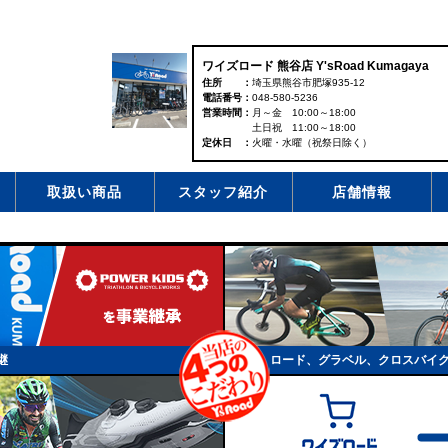
ワイズロード 熊谷店 Y'sRoad Kumagaya
住所
埼玉県熊谷市肥塚935-12
電話番号
048-580-5236
営業時間
月～金 10:00～18:00
土日祝 11:00～18:00
定休日
火曜・水曜（祝祭日除く）
取扱い商品
スタッフ紹介
店舗情報
継
ロード、グラベル、クロスバイ