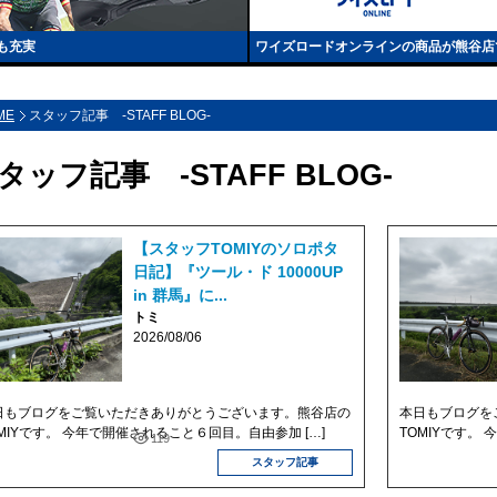
も充実
ワイズロードオンラインの商品が熊谷店
ME
スタッフ記事 -STAFF BLOG-
タッフ記事 -STAFF BLOG-
【スタッフTOMIYのソロポタ
日記】『ツール・ド 10000UP
in 群馬』に...
トミ
2026/08/06
日もブログをご覧いただきありがとうございます。熊谷店の
本日もブログを
OMIYです。 今年で開催されること６回目。自由参加 […]
TOMIYです。 今
119
スタッフ記事