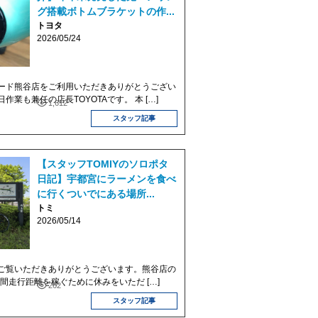
グ搭載ボトムブラケットの作...
トヨタ
2026/05/24
ード熊谷店をご利用いただきありがとうござい
作業も兼任の店長TOYOTAです。 本 […]
1,612
スタッフ記事
【スタッフTOMIYのソロポタ
日記】宇都宮にラーメンを食べ
に行くついでにある場所...
トミ
2026/05/14
ご覧いただきありがとうございます。熊谷店の
 年間走行距離を稼ぐために休みをいただ […]
262
スタッフ記事