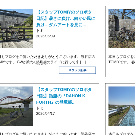
【スタッフTOMIYのソロポタ
日記】暑さに負け…向かい風に
負け…ダムアートを見に...
トミ
2026/05/09
日もブログをご覧いただきありがとうございます。熊谷店の
本日もブログを
MIYです。 GWが終わり5月初のライドに行って来 […]
TOMIYです。
242
スタッフ記事
【スタッフTOMIYのソロポタ
日記】話題の『DAHON K
FORTH』の登坂能...
トミ
2026/04/17
日もブログをご覧いただきありがとうございます。熊谷店の
本日もブログを