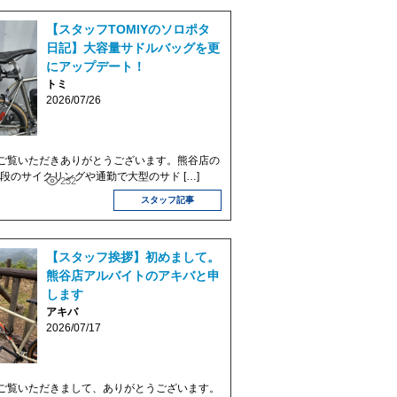
【スタッフTOMIYのソロポタ
日記】大容量サドルバッグを更
にアップデート！
トミ
2026/07/26
ご覧いただきありがとうございます。熊谷店の
 普段のサイクリングや通勤で大型のサド […]
232
スタッフ記事
【スタッフ挨拶】初めまして。
熊谷店アルバイトのアキバと申
します
アキバ
2026/07/17
ご覧いただきまして、ありがとうございます。