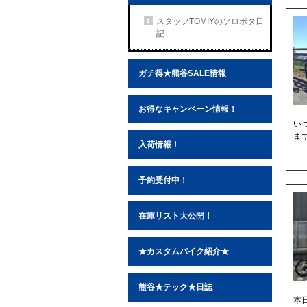
スタッフTOMIYのソロポタ日
記
ガチ得★熊谷SALE情報
お得なキャンペーン情報！
い
ま
入荷情報！
予約受付中！
在庫リスト大公開！
★カスタムバイク紹介★
熊谷★テック★日誌
本