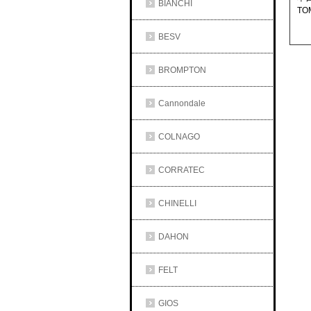
BIANCHI
T
BESV
BROMPTON
Cannondale
COLNAGO
CORRATEC
CHINELLI
DAHON
FELT
GIOS