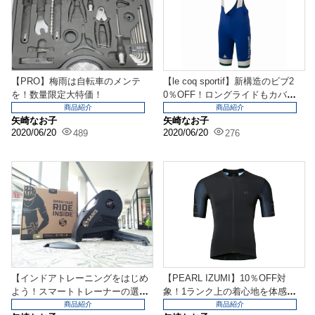
【PRO】梅雨は自転車のメンテ
【le coq sportif】新構造のビブ2
を！数量限定大特価！
0％OFF！ロングライドもカバ
ー！
商品紹介
商品紹介
矢崎なお子
矢崎なお子
2020/06/20
2020/06/20
489
276
【インドアトレーニングをはじめ
【PEARL IZUMI】10％OFF対
よう！スマートトレーナーの選び
象！1ランク上の着心地を体感し
方】
て！
商品紹介
商品紹介