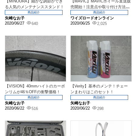
【MINOURA】細かな調節ができ
【MAVIC】MAVICホイール直送販
る人気のメンテナンススタンド！
売開始！注意点や取り付け方法等
をご紹介しま...
商品紹介
商品紹介
矢崎なお子
ワイズロードオンライン
2020/06/27
2020/06/25
640
2,025
【VISION】40mmハイトのカーボ
【Verity】基本のメンテ！チェー
ンリムが46％OFFの衝撃価格！
ンまわりはこのセット！
商品紹介
商品紹介
矢崎なお子
矢崎なお子
2020/06/22
2020/06/22
516
298