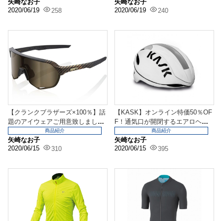
矢崎なお子
矢崎なお子
2020/06/19
2020/06/19
258
240
【クランクブラザーズ×100％】話
【KASK】オンライン特価50％OF
題のアイウェアご用意致しまし
F！通気口が開閉するエアロヘル
た！
メット！
商品紹介
商品紹介
矢崎なお子
矢崎なお子
2020/06/15
2020/06/15
310
395