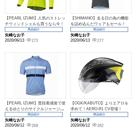
【PEARL IZUMI】人気のストレッ
【SHIMANO】走る日の為の機能
チウィンドシェルも買うなら今！
を詰め込んだウェアもセール！
商品紹介
商品紹介
矢崎なお子
矢崎なお子
2020/06/13
2020/06/13
273
277
【PEARL IZUMI】普段着感覚で使
【OGK/KABUTO】よりエアロを
えるゆとりのサイクルジャージ
求めて！AERO-R1 CV登場！
も！
商品紹介
商品紹介
矢崎なお子
矢崎なお子
2020/06/12
2020/06/12
269
282