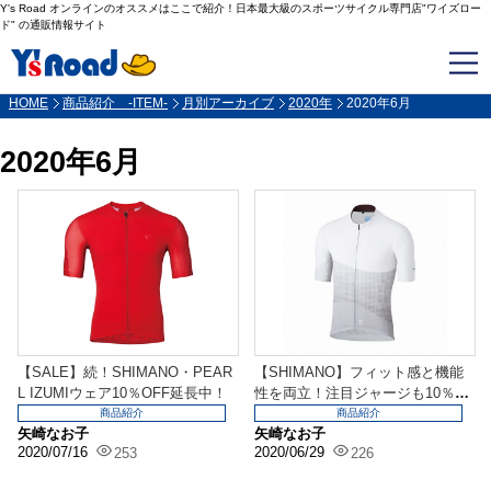
Y's Road オンラインのオススメはここで紹介！日本最大級のスポーツサイクル専門店"ワイズロー
ド" の通販情報サイト
HOME
商品紹介 -ITEM-
月別アーカイブ
2020年
2020年6月
2020年6月
【SALE】続！SHIMANO・PEAR
【SHIMANO】フィット感と機能
L IZUMIウェア10％OFF延長中！
性を両立！注目ジャージも10％O
FF！
商品紹介
商品紹介
矢崎なお子
矢崎なお子
2020/07/16
2020/06/29
253
226