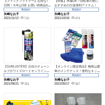
【ブラックフライデー】お得な7
【特集】準備OK？自転車の秋に
日間！今年は3倍 お買い得商品40,
おすすめの行楽便利アイテム！
000点以上！
商品紹介
商品紹介
矢崎なお子
矢崎なお子
2021/11/13
2021/10/16
710
474
【SURLUSTER】注目のチェーン
【オンライン限定商品】梅雨は愛
ルブがワイズロードオンラインで
車のメンテナンス！便利なキット
取り扱い開始！
のご紹介！
商品紹介
商品紹介
矢崎なお子
矢崎なお子
2021/06/21
2021/05/17
351
367