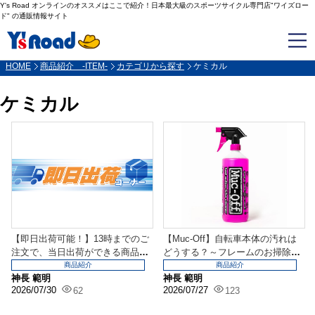
Y's Road オンラインのオススメはここで紹介！日本最大級のスポーツサイクル専門店"ワイズロー
ド" の通販情報サイト
HOME
商品紹介 -ITEM-
カテゴリから探す
ケミカル
ケミカル
【即日出荷可能！】13時までのご
【Muc-Off】自転車本体の汚れは
注文で、当日出荷ができる商品集
どうする？～フレームのお掃除用
めてみました！～そ...
品～
商品紹介
商品紹介
神長 範明
神長 範明
2026/07/30
2026/07/27
62
123