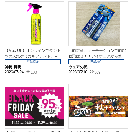
【Muc-Off】オンラインでダント
【雨対策】ノーモーションで雨跳
ツの人気ケミカルブランド。～チ
ね飛ばせ！！アイウェアから水滴
ェーン周りのメ...
撃退アイテム！！
商品紹介
商品紹介
神長 範明
ウェアの民
2026/07/24
2023/05/16
100
569