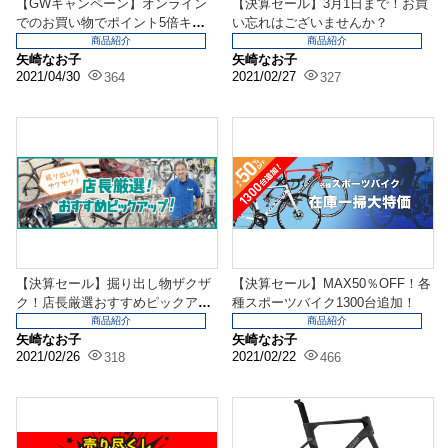
【GWキャンペーン】オンライン
【決算セール】3月1日まで！お買
でのお買い物でポイント5倍キャ
い忘れはございませんか？
ンペーン！
商品紹介
商品紹介
矢崎なお子
矢崎なお子
2021/04/30
2021/02/27
364
327
【決算セール】掘り出し物ザクザ
【決算セール】MAX50％OFF！各
ク！店長厳選おすすめピックアッ
種スポーツバイク1300台追加！
プ！
商品紹介
商品紹介
矢崎なお子
矢崎なお子
2021/02/26
2021/02/22
318
466