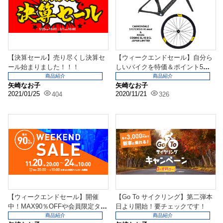
【決算セール】売り尽くし決算セ
【ウィークエンドセール】自分ら
ール始まりました！！！
しいバイクを特価＆ポイント5倍
でお得に！
商品紹介
商品紹介
矢崎なお子
矢崎なお子
2021/01/25
2020/11/21
404
326
【ウィークエンドセール】開催
【Go To サイクリング】第二弾本
中！MAX90％OFFや会員限定タイ
日より開始！要チェックです！
ムセールも！
商品紹介
商品紹介