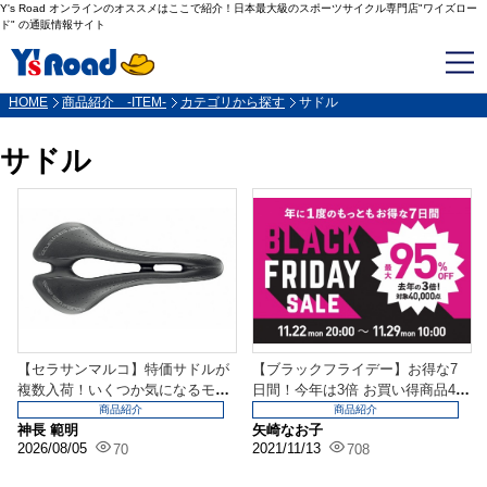
Y's Road オンラインのオススメはここで紹介！日本最大級のスポーツサイクル専門店"ワイズロー
ド" の通販情報サイト
HOME
商品紹介 -ITEM-
カテゴリから探す
サドル
サドル
【セラサンマルコ】特価サドルが
【ブラックフライデー】お得な7
複数入荷！いくつか気になるモデ
日間！今年は3倍 お買い得商品40,
ルをご紹介。
000点以上！
商品紹介
商品紹介
神長 範明
矢崎なお子
2026/08/05
2021/11/13
70
708