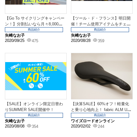
【Go To サイクリングキャンペー
【ツール・ド・フランス】明日開
ン！】分割払いなら月々8,000
催！チーム使用アイテムをチェッ
円〜台で新車...
ク！
商品紹介
商品紹介
矢崎なお子
矢崎なお子
2020/09/25
2020/08/28
475
359
【SALE】オンライン限定日替わ
【決算SALE】60%オフ！軽量化
りSUMMER SALE開催中！
と乗り心地向上！ fabric ALM UL
T...
商品紹介
商品紹介
矢崎なお子
ワイズロードオンライン
2020/08/08
2020/02/02
354
244