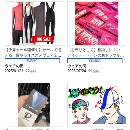
【決算セール開催中】セールで揃
【お守りとして】相談しにくい、
える！厳冬期オススメウェア②
デリケートゾーンの肌トラブルを
【メンズ・レディース】
軽減！なあのクリーム
商品紹介
商品紹介
ウェアの民
ウェアの民
2025/01/21
2023/07/24
444
506