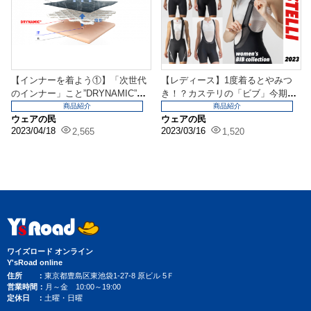
【インナーを着よう①】「次世代
【レディース】1度着るとやみつ
のインナー」こと”DRYNAMIC”っ
き！？カステリの「ビブ」今期は
て知ってる？
こちらをピックアップ...
商品紹介
商品紹介
ウェアの民
ウェアの民
2023/04/18
2023/03/16
2,565
1,520
ワイズロード オンライン
Y'sRoad online
住所
東京都豊島区東池袋1-27-8 原ビル 5Ｆ
営業時間
月～金 10:00～19:00
定休日
土曜・日曜