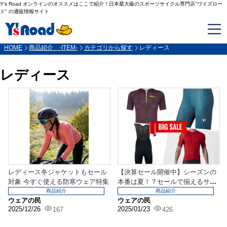
Y's Road オンラインのオススメはここで紹介！日本最大級のスポーツサイクル専門店"ワイズロー
ド" の通販情報サイト
HOME
商品紹介 -ITEM-
カテゴリから探す
レディース
レディース
レディース冬ジャケットもセール
【決算セール開催中】シーズンの
対象 今すぐ使える防寒ウェア特集
本番は夏！？セールで揃えるサマ
ーウェア【メンズ・レ...
商品紹介
商品紹介
ウェアの民
ウェアの民
2025/12/26
2025/01/23
167
426