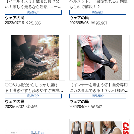
【パールイズミ】猛暑に負けな
ヘルメット、「髪型乱れる」問題
い！涼しく走るなら断然 ”コール
もこれで解決！？
ドシェイド” がおす...
商品紹介
商品紹介
ウェアの民
ウェアの民
2023/07/16
2023/05/05
5,305
95,967
〇〇&丸紐だからしっかり履け
【インナーを着よう②】自分専用
る！漕ぎやすと歩きやすさ抜群
にカスタムできる！？○○仕様のイ
【SPD】
ンナーがマスト
商品紹介
商品紹介
ウェアの民
ウェアの民
2023/05/02
2023/04/20
465
547