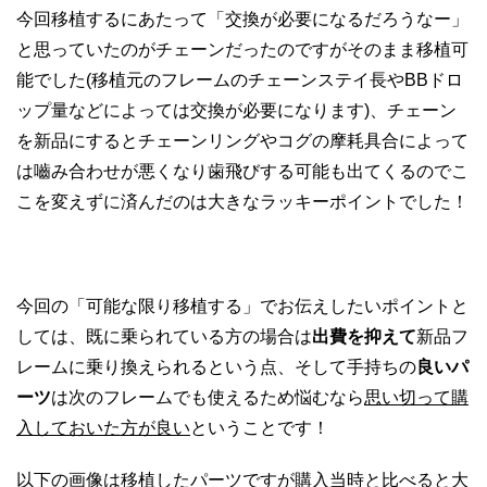
今回移植するにあたって「交換が必要になるだろうなー」
と思っていたのがチェーンだったのですがそのまま移植可
能でした(移植元のフレームのチェーンステイ長やBBドロ
ップ量などによっては交換が必要になります)、チェーン
を新品にするとチェーンリングやコグの摩耗具合によって
は嚙み合わせが悪くなり歯飛びする可能も出てくるのでこ
こを変えずに済んだのは大きなラッキーポイントでした！
今回の「可能な限り移植する」でお伝えしたいポイントと
しては、既に乗られている方の場合は
出費を抑えて
新品フ
レームに乗り換えられるという点、そして手持ちの
良いパ
ーツ
は次のフレームでも使えるため悩むなら
思い切って購
入しておいた方が良い
ということです！
以下の画像は移植したパーツですが購入当時と比べると大