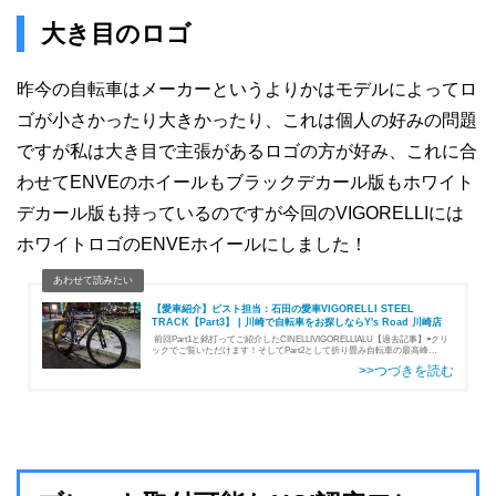
大き目のロゴ
昨今の自転車はメーカーというよりかはモデルによってロ
ゴが小さかったり大きかったり、これは個人の好みの問題
ですが私は大き目で主張があるロゴの方が好み、これに合
わせてENVEのホイールもブラックデカール版もホワイト
デカール版も持っているのですが今回のVIGORELLIには
ホワイトロゴのENVEホイールにしました！
【愛車紹介】ピスト担当：石田の愛車VIGORELLI STEEL
TRACK【Part3】 | 川崎で自転車をお探しならY's Road 川崎店
前回Part1と銘打ってご紹介したCINELLIVIGORELLIALU【過去記事】⇦クリ
ックでご覧いただけます！そしてPart2として折り畳み自転車の最高峰
BROMPTONの愛車もご紹介しております【過去記事2】今回のPart3…