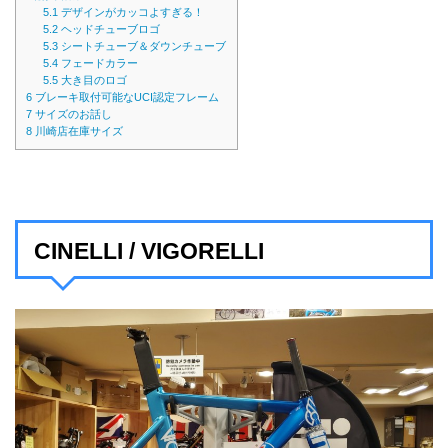
5.1
デザインがカッコよすぎる！
5.2
ヘッドチューブロゴ
5.3
シートチューブ＆ダウンチューブ
5.4
フェードカラー
5.5
大き目のロゴ
6
ブレーキ取付可能なUCI認定フレーム
7
サイズのお話し
8
川崎店在庫サイズ
CINELLI / VIGORELLI