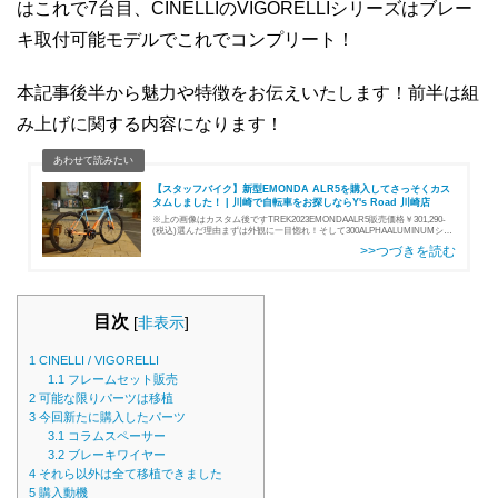
はこれで7台目、CINELLIのVIGORELLIシリーズはブレー
キ取付可能モデルでこれでコンプリート！
本記事後半から魅力や特徴をお伝えいたします！前半は組
み上げに関する内容になります！
【スタッフバイク】新型EMONDA ALR5を購入してさっそくカス
タムしました！ | 川崎で自転車をお探しならY's Road 川崎店
※上の画像はカスタム後ですTREK2023EMONDAALR5販売価格￥301,290-
(税込)選んだ理由まずは外観に一目惚れ！そして300ALPHAALUMINUMシリ
ーズの上級アルミフレームでありながらカムテール形状…
目次
[
非表示
]
1
CINELLI / VIGORELLI
1.1
フレームセット販売
2
可能な限りパーツは移植
3
今回新たに購入したパーツ
3.1
コラムスペーサー
3.2
ブレーキワイヤー
4
それら以外は全て移植できました
5
購入動機