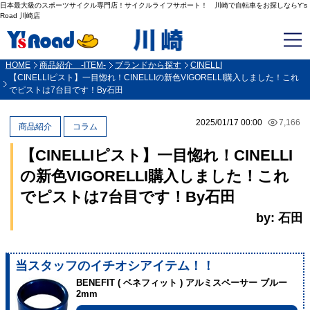
日本最大級のスポーツサイクル専門店！サイクルライフサポート！ 川崎で自転車をお探しならY's
Road 川崎店
HOME
商品紹介 -ITEM-
ブランドから探す
CINELLI
【CINELLIピスト】一目惚れ！CINELLIの新色VIGORELLI購入しました！これ
でピストは7台目です！By石田
2025/01/17 00:00
7,166
商品紹介
コラム
【CINELLIピスト】一目惚れ！CINELLI
の新色VIGORELLI購入しました！これ
でピストは7台目です！By石田
by: 石田
当スタッフのイチオシアイテム！！
BENEFIT ( ベネフィット ) アルミスペーサー ブルー
2mm