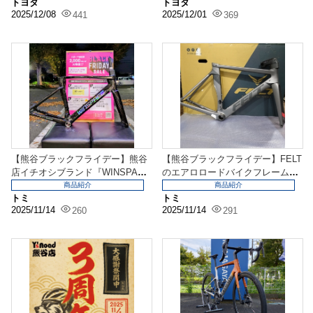
トヨタ
トヨタ
2025/12/08
2025/12/01
441
369
【熊谷ブラックフライデー】熊谷
【熊谷ブラックフライデー】FELT
店イチオシブランド『WINSPAC
のエアロロードバイクフレーム！
E』のフレームセ...
コンポ載せ換え・...
商品紹介
商品紹介
トミ
トミ
2025/11/14
2025/11/14
260
291