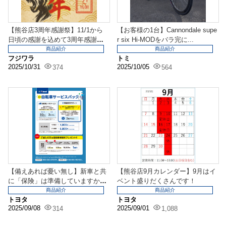
【熊谷店3周年感謝祭】11/1から
【お客様の1台】Cannondale supe
日頃の感謝を込めて3周年感謝祭
r six Hi-MODをバラ完に...
を開催いたします...
商品紹介
商品紹介
フジワラ
トミ
2025/10/31
2025/10/05
374
564
【備えあれば憂い無し】新車と共
【熊谷店9月カレンダー】9月はイ
に「保険」は準備していますか？
ベント盛りだくさんです！
『アフターサポート、...
商品紹介
商品紹介
トヨタ
トヨタ
2025/09/08
2025/09/01
314
1,088