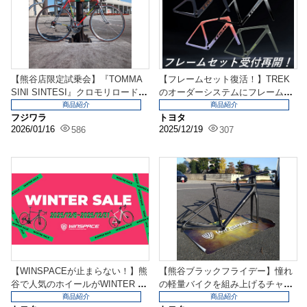
【熊谷店限定試乗会】『TOMMA
【フレームセット復活！】TREK
SINI SINTESI』クロモリロード乗
のオーダーシステムにフレームセ
れます...
ットが久々に復活し...
商品紹介
商品紹介
フジワラ
トヨタ
2026/01/16
2025/12/19
586
307
【WINSPACEが止まらない！】熊
【熊谷ブラックフライデー】憧れ
谷で人気のホイールがWINTER S
の軽量バイクを組み上げるチャン
ALE対...
スは来週まで！『WI...
商品紹介
商品紹介