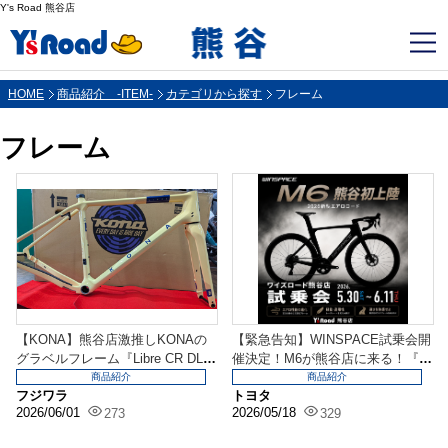
Y's Road 熊谷店
HOME
商品紹介 -ITEM-
カテゴリから探す
フレーム
フレーム
【KONA】熊谷店激推しKONAの
【緊急告知】WINSPACE試乗会開
グラベルフレーム『Libre CR DL』
催決定！M6が熊谷店に来る！『W
入荷...
INSPAC...
商品紹介
商品紹介
フジワラ
トヨタ
2026/06/01
2026/05/18
273
329