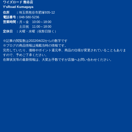
ワイズロード 熊谷店
Y'sRoad Kumagaya
住所
埼玉県熊谷市肥塚935-12
電話番号
048-580-5236
営業時間
月～金 10:00～18:00
土日祝 11:00～18:00
定休日
火曜・水曜（祝祭日除く）
※記事の閲覧数は2022/04/22からの数字です
※ブログの商品情報は掲載当時の情報です。
完売していたり、価格やポイント還元率、商品の仕様が変更されていることもありま
すので、予めご了承ください。
在庫状況等の最新情報は、大変お手数ですが店舗へお問い合わせください。