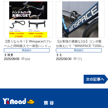
【買うなら今！】Winspaceのフレ
【お客様の素敵な1台】コンポ載
ームと同時購入で一体型ハンドル
せ換えにて『WINSPACE T1550
がドン引き価...
Gen2...
商品紹介
商品紹介
トヨタ
トミ
2025/08/09
2025/06/30
604
771