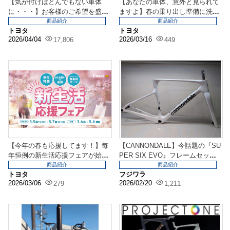
【気が付けばとんでもない車体
【あなたの車体、意外と見られて
に・・・】お客様のご希望を盛り
ますよ】春の乗り出し準備に洗車
込んでいったらモンスタ...
＆細かい注油を忘れて...
商品紹介
商品紹介
トヨタ
トヨタ
2026/04/04
2026/03/16
17,806
449
【今年の春も応援してます！】毎
【CANNONDALE】今話題の『SU
年恒例の新生活応援フェアが始ま
PER SIX EVO』フレームセット
ります！『3/6(金...
入荷...
商品紹介
商品紹介
トヨタ
フジワラ
2026/03/06
2026/02/20
279
1,211