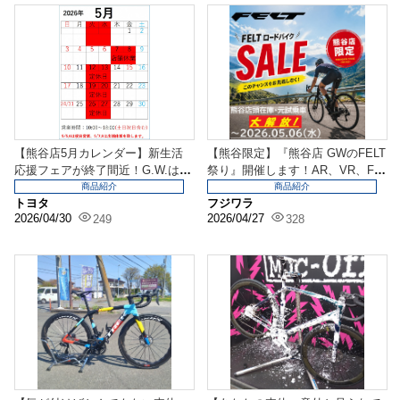
【熊谷店5月カレンダー】新生活
【熊谷限定】『熊谷店 GWのFELT
応援フェアが終了間近！G.W.は熊
祭り』開催します！AR、VR、FR
谷店へ！[G.W...
がどれもお...
商品紹介
商品紹介
トヨタ
フジワラ
2026/04/30
2026/04/27
249
328