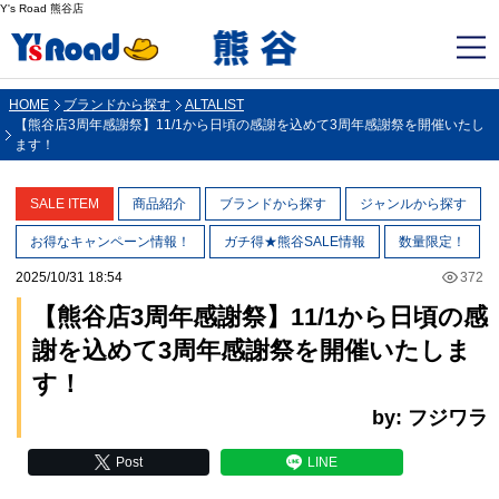
Y's Road 熊谷店
HOME
ブランドから探す
ALTALIST
【熊谷店3周年感謝祭】11/1から日頃の感謝を込めて3周年感謝祭を開催いたし
ます！
SALE ITEM
商品紹介
ブランドから探す
ジャンルから探す
お得なキャンペーン情報！
ガチ得★熊谷SALE情報
数量限定！
2025/10/31 18:54
372
【熊谷店3周年感謝祭】11/1から日頃の感
謝を込めて3周年感謝祭を開催いたしま
す！
by: フジワラ
Post
LINE