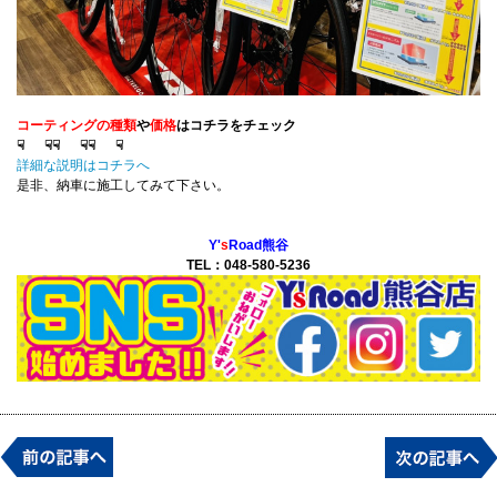
コーティングの種類
や
価格
はコチラをチェック
☟ ☟
☟ ☟
☟ ☟
詳細な説明はコチラへ
是非、納車に施工してみて下さい。
Y'
s
Road熊谷
TEL：048-580-5236