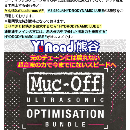
コーティングがチェーンを守る事で走行抵抗の低減だけでなく、シフト感覚
まで向上する優れモノ！
￥4,480₋のLudicrous AF
、
￥3,980₋のHYDRODYNAMIC LUBE
の2種類をご
用意しております。
※期間限定特別価格となっております。
より早さと軽快さを追求するなら" HYDRODYNAMIC LUBE "
通勤通学メインの方には、悪天候の中で優れた潤滑力を発揮する”
HYDRODYNAMIC LUBE ”
がオススメです♪