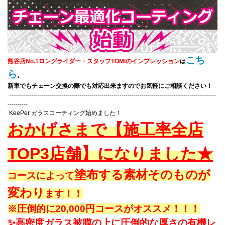
こち
熊谷店No.1ロングライダー・スタッフTOMIのインプレッション
は
ら
。
新車でもチェーン交換の際でも対応出来ますのでお気軽にご相談ください！
-------------------------------------------------------------------------------------------------------
----------
KeePer ガラスコーティング始めました！
おかげさまで【施工率全店
TOP3店舗】になりました★
塗布する素材そのものが
コースによって
変わり
ます！！
※圧倒的に20,000円コースがオススメ！！！
✨高密度ガラス被膜の上に圧倒的な厚さの有機レ