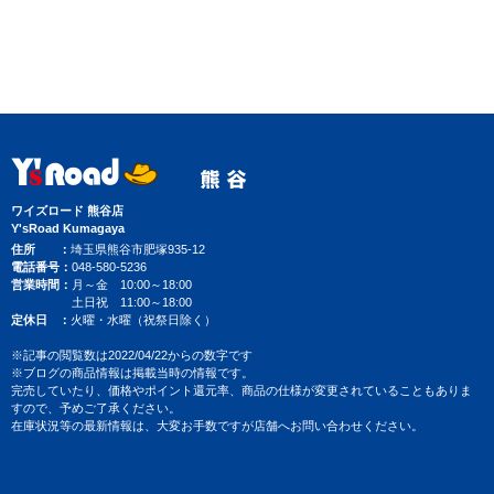
ワイズロード 熊谷店
Y'sRoad Kumagaya
住所
埼玉県熊谷市肥塚935-12
電話番号
048-580-5236
営業時間
月～金 10:00～18:00
土日祝 11:00～18:00
定休日
火曜・水曜（祝祭日除く）
※記事の閲覧数は2022/04/22からの数字です
※ブログの商品情報は掲載当時の情報です。
完売していたり、価格やポイント還元率、商品の仕様が変更されていることもありま
すので、予めご了承ください。
在庫状況等の最新情報は、大変お手数ですが店舗へお問い合わせください。