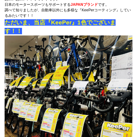
日本のモータースポーツもサポートする
JAPANブランド
です。
調べて知りましたが、自動車以外にも多様な『KeePerコーティング』してい
るみたいです！！
ただいま、当店『KeePer』1色でございま
す！！