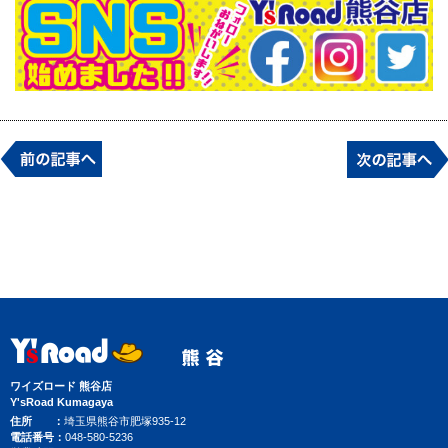
ワイズロード 熊谷店
Y'sRoad Kumagaya
住所
埼玉県熊谷市肥塚935-12
電話番号
048-580-5236