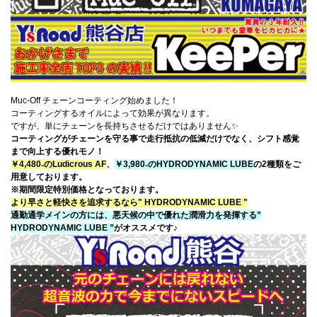
Muc-Off チェーンコーティング始めました！
コーティングするオイルによって効果が異なります。
ですが、単にチェーンを長持ちさせるだけではありません✨
コーティングがチェーンを守る事で走行抵抗の低減だけでなく、シフト感覚
まで向上する優れモノ！
￥4,480₋のLudicrous AF
、
￥3,980₋のHYDRODYNAMIC LUBE
の2種類をご
用意しております。
※期間限定特別価格となっております。
より早さと軽快さを追求するなら" HYDRODYNAMIC LUBE "
通勤通学メインの方には、悪天候の中で優れた潤滑力を発揮する”
HYDRODYNAMIC LUBE ”
がオススメです♪