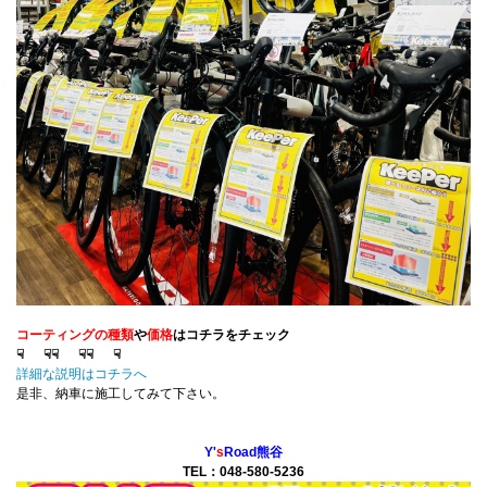
コーティングの種類
や
価格
はコチラをチェック
☟ ☟
☟ ☟
☟ ☟
詳細な説明はコチラへ
是非、納車に施工してみて下さい。
Y'
s
Road熊谷
TEL：048-580-5236