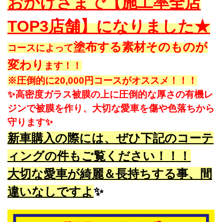
おかげさまで【施工率全店
TOP3店舗】になりました★
塗布する素材そのものが
コースによって
変わり
ます！！
※圧倒的に20,000円コースがオススメ！！！
✨高密度ガラス被膜の上に圧倒的な厚さの有機レ
ジンで被膜を作り、大切な愛車を傷や色落ちから
守ります✨
新車購入の際には、ぜひ下記のコーテ
ィングの件もご覧ください！！！
大切な愛車が綺麗＆長持ちする事、間
違いなしですよ
✨