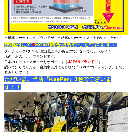
自動車コーティングブランドが、自転車のコーティングを始めましたので、
積極的にY’
s
Road熊谷店も行って行きます！
ダイナミックなCMも1度は見た事があるのではないでしょうか？！
あの、あの、、、ブランドです。
日本のモータースポーツもサポートする
JAPANブランド
です。
調べて知りましたが、自動車以外にも多様な『KeePerコーティング』してい
るみたいです！！
ただいま、当店『KeePer』1色でございま
す！！