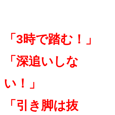
「3時で踏む！」
「深追いしな
い！」
「引き脚は抜