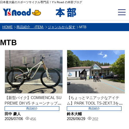
日本最大級のスポーツサイクル専門店！Y's Road の本部ブログ
HOME
商品紹介 -ITEM-
ジャンルから探す
MTB
MTB
【新型バイク】COMMENCAL SU
【ちょっとマニアックなアイテ
PREME DH V5 チューンナップ
ム】PARK TOOL TS-2EXT.3を追
中！...
加導入...
商品紹介
商品紹介
田中 豪人
鈴木大輔
2026/07/06
2026/06/29
456
202