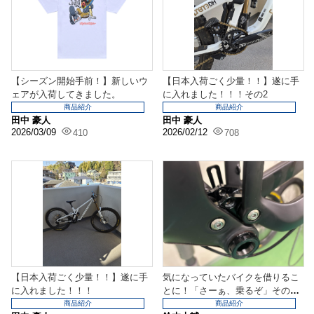
【シーズン開始手前！】新しいウ
【日本入荷ごく少量！！】遂に手
ェアが入荷してきました。
に入れました！！！その2
商品紹介
商品紹介
田中 豪人
田中 豪人
2026/03/09
2026/02/12
410
708
【日本入荷ごく少量！！】遂に手
気になっていたバイクを借りるこ
に入れました！！！
とに！「さーぁ、乗るぞ」その前
に・・・
商品紹介
商品紹介