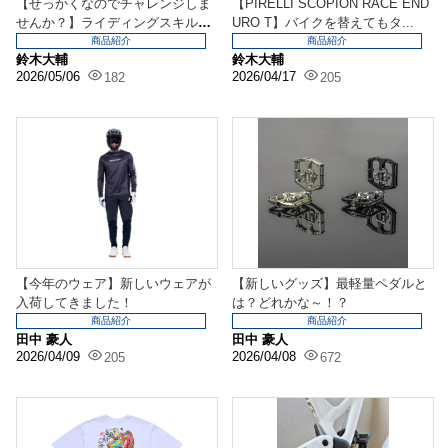
【せっかくなのでチャレンジしま
【PIRELLI SCOPION RACE END
せんか？】ライディングスキルア
URO T】バイクを替えてもタ...
ップのため自然の中で...
商品紹介
商品紹介
鈴木大輔
鈴木大輔
2026/05/06
2026/04/17
182
205
【今年のウェア】新しいウェアが
【新しいグッズ】最軽量ペダルと
入荷してきました！
は？どれかな～！？
商品紹介
商品紹介
田中 豪人
田中 豪人
2026/04/09
2026/04/08
205
672