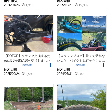
田中 豪人
鈴木大輔
2026/01/26
2025/10/21
1,316
15,302
【ROTOR】クランク交換するた
【スタッフブログ】暑くて乗れな
めにBBをBSA30へ交換しました
いなら、バイクを見直そう！☆ク
ランク交換☆
商品紹介
商品紹介
鈴木大輔
鈴木大輔
2025/09/24
2024/07/31
2,598
887