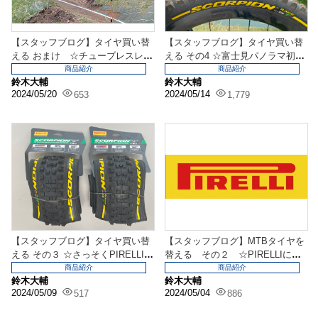
【スタッフブログ】タイヤ買い替
【スタッフブログ】タイヤ買い替
える おまけ ☆チューブレスレデ
える その4 ☆富士見パノラマ初ラ
ィー化しました！☆
イド。PIREL...
商品紹介
商品紹介
鈴木大輔
鈴木大輔
2024/05/20
2024/05/14
653
1,779
【スタッフブログ】タイヤ買い替
【スタッフブログ】MTBタイヤを
える その３ ☆さっそくPIRELLIの
替える その２ ☆PIRELLIに決
取り付け☆
めたっ！☆
商品紹介
商品紹介
鈴木大輔
鈴木大輔
2024/05/09
2024/05/04
517
886