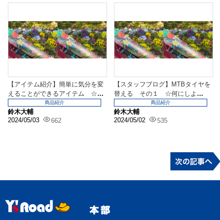
【アイテム紹介】簡単に気分を変
【スタッフブログ】MTBタイヤを
えることができるアイテム ☆DY
替える その１ ☆何にしよ
EDBRO☆
う・・・☆
商品紹介
商品紹介
鈴木大輔
鈴木大輔
2024/05/03
2024/05/02
662
535