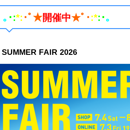
｡
･:
*:
･ﾟ★
開催中
★ﾟ･
:*
:･
｡
SUMMER FAIR 2026