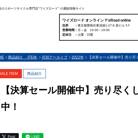
大級のスポーツサイクル専門店"ワイズロード" の通販情報サイト
ワイズロード オンライン Y'sRoad online
住所
東京都豊島区東池袋1-27-8 原ビル 5Ｆ
営業時間
月～金 10:00～19:00
定休日
土曜・日曜
ME
商品紹介 -ITEM-
月別アーカイブ
2022年
【決算セール開催中】売り尽くし
SALE ITEM
商品紹介
【決算セール開催中】売り尽くし！
中！
Post
LINE