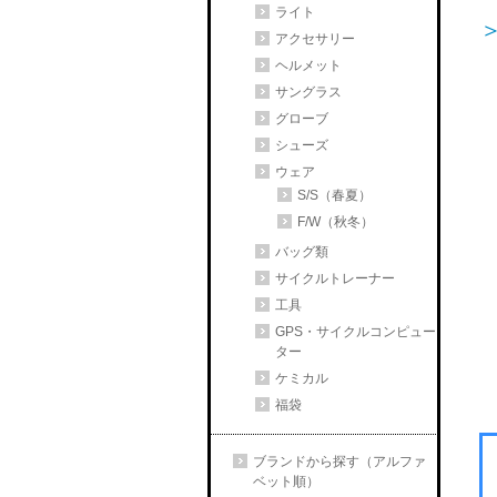
ライト
アクセサリー
ヘルメット
サングラス
グローブ
シューズ
ウェア
S/S（春夏）
F/W（秋冬）
バッグ類
サイクルトレーナー
工具
GPS・サイクルコンピュー
ター
ケミカル
福袋
ブランドから探す（アルファ
ベット順）