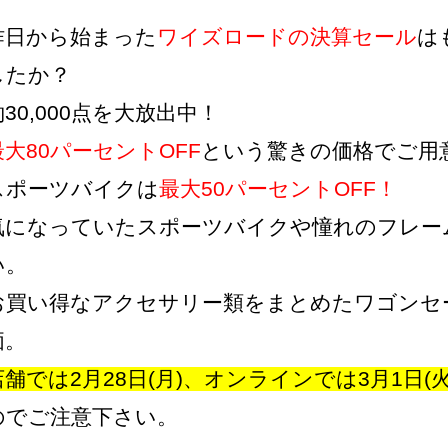
昨日から始まった
ワイズロードの決算セール
は
したか？
約30,000点を大放出中！
最大80パーセントOFF
という驚きの価格でご用
スポーツバイクは
最大50パーセントOFF！
気になっていたスポーツバイクや憧れのフレー
い。
お買い得なアクセサリー類をまとめたワゴンセ
価。
店舗では2月28日(月)、オンラインでは3月1日
のでご注意下さい。